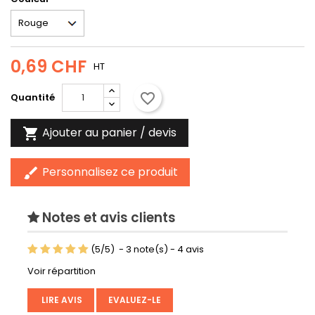
0,69 CHF
HT
favorite_border
Quantité
Ajouter au panier / devis

Personnalisez ce produit
brush
Notes et avis clients
(
5
/
5
)
-
3
note(s) -
4
avis
Voir répartition
LIRE AVIS
EVALUEZ-LE