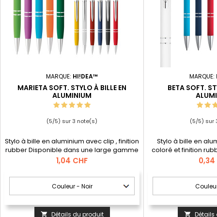
MARQUE:
HI!DEA™
MARQUE:
MARIETA SOFT. STYLO À BILLE EN
BETA SOFT. ST
ALUMINIUM
ALUM
(
5
/
5
) sur
3
note(s)
(
5
/
5
) sur
Stylo à bille en aluminium avec clip , finition
Stylo à bille en al
rubber Disponible dans une large gamme
coloré et finition ru
de couleurs. Encre bleue
une large gamme d
Prix
Prix
1,04 CHF
0,34
noi
Détails du produit
Détails

