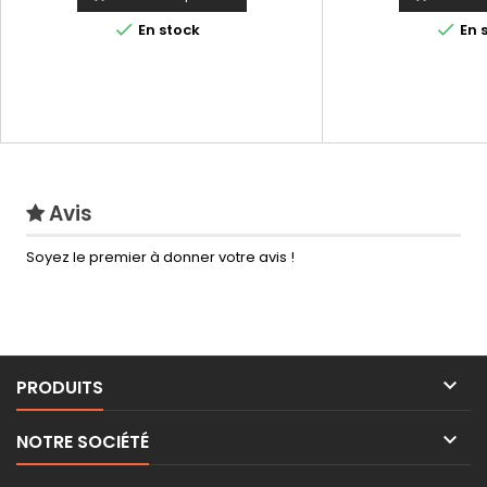


En stock
En 
Avis
Soyez le premier à donner votre avis !

PRODUITS

NOTRE SOCIÉTÉ