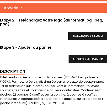
Broderie
Etape 2 - Téléchargez votre logo (au format jpg, jpeg,
png)
TÉLÉCHARGEZ LOGO
Etape 3 - Ajouter au panier
AJOUTER AU PANIER
DESCRIPTION
Gilet rembourrée bicolore multi-poches (120g/m²), en polyester
(100%). Fermeture éclair, dissimulée par une patte de boutonnage.
Taille élastiquée sur le côté , coupe-vent à l'emmanchure. Avec
soufflets, tirettes et coutures de couleur contrastée. Contient sept
poches (2 poches à soufflet sur la poitrine, 2 poches à soufflet
inférieures, 2 poches latérales, 1 poche à soufflet sur la poitrine et 1
poche intérieure). Taille: S, M, L, XL, 2XL, 3XL