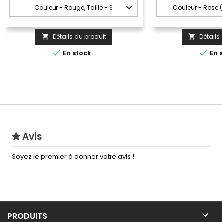
man
Détails du produit
Détails




En stock
En 
Avis
Soyez le premier à donner votre avis !

PRODUITS