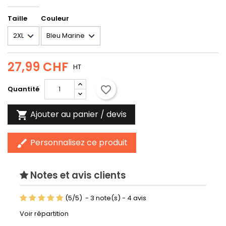
Taille
Couleur
27,99 CHF
HT
favorite_border
Quantité
Ajouter au panier / devis

Personnalisez ce produit
brush
Notes et avis clients
(
5
/
5
)
-
3
note(s) -
4
avis
Voir répartition