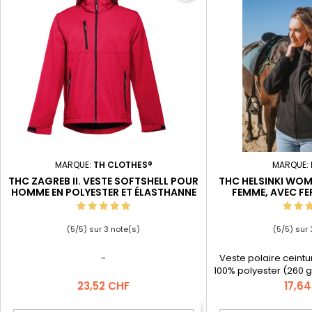
MARQUE:
TH CLOTHES®
MARQUE:
THC ZAGREB II. VESTE SOFTSHELL POUR
THC HELSINKI WOM
HOMME EN POLYESTER ET ÉLASTHANNE
FEMME, AVEC FE
(
5
/
5
) sur
3
note(s)
(
5
/
5
) sur
-
Veste polaire ceint
100% polyester (260 
éclair colorée et prot
Prix
Prix
23,52 CHF
17,6
plus de confort. C
latérales et une ban