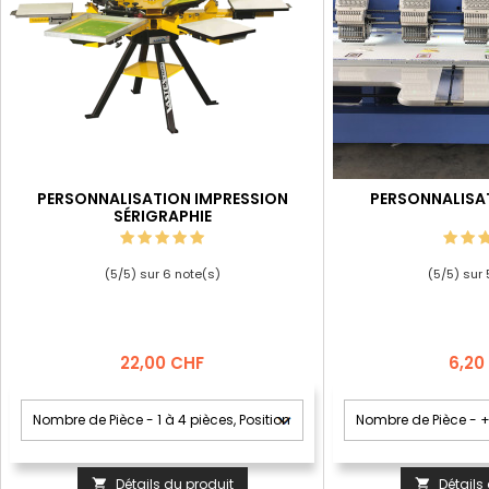
PERSONNALISATION IMPRESSION
PERSONNALISA
SÉRIGRAPHIE
(
5
/
5
) sur
6
note(s)
(
5
/
5
) sur
Prix
Prix
22,00 CHF
6,20
Détails du produit
Détails

