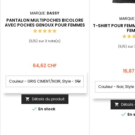
MARQUE:
DASSY
MARQUE
PANTALON MULTIPOCHES BICOLORE
AVEC POCHES GENOUX POUR FEMMES
T-SHIRT POUR FEM
DASSY® SEATTLE FEMME
FE
(
5
/
5
) sur
3
note(s)
(
5
/
5
) sur
Prix
64,62 CHF
Prix
16,8
Détails du produit

Détails


En stock

En 