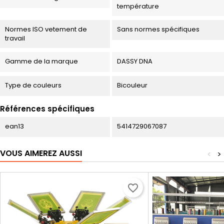
température
Normes ISO vetement de
Sans normes spécifiques
travail
Gamme de la marque
DASSY DNA
Type de couleurs
Bicouleur
Références spécifiques
ean13
5414729067087
VOUS AIMEREZ AUSSI
<
>
favorite_border