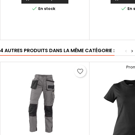


En stock
En 
4 AUTRES PRODUITS DANS LA MÊME CATÉGORIE :
<
>
Pro
favorite_border