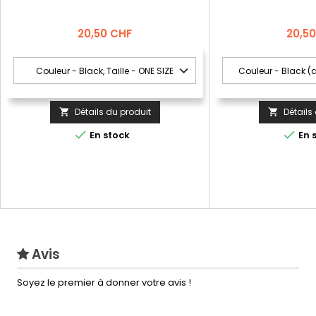
Prix
Prix
20,50 CHF
20,5
Détails du produit
Détails




En stock
En 
Avis
Soyez le premier à donner votre avis !