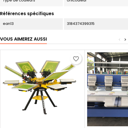
Type de couleurs
Unicouleur
Références spécifiques
ean13
3184374399315
VOUS AIMEREZ AUSSI
<
>
favorite_border