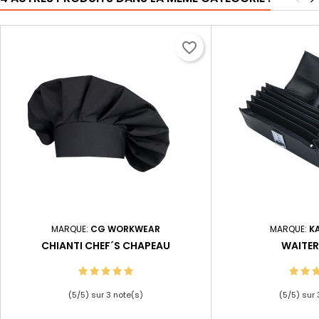
favorite_border
MARQUE:
CG WORKWEAR
MARQUE:
K
CHIANTI CHEF´S CHAPEAU
WAITER
(
5
/
5
) sur
3
note(s)
(
5
/
5
) sur