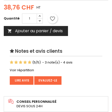
38,76 CHF
HT
favorite_border
Quantité
Ajouter au panier / devis

Notes et avis clients
(
5
/
5
)
-
3
note(s) -
4
avis
Voir répartition
LIRE AVIS
EVALUEZ-LE
CONSEIL PERSONNALISÉ
DEVIS SOUS 24H