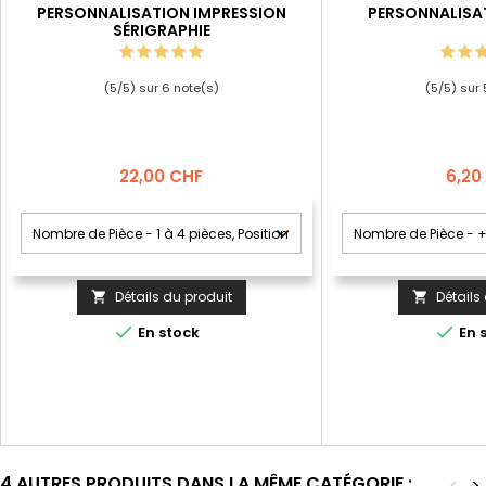
PERSONNALISATION IMPRESSION
PERSONNALISA
SÉRIGRAPHIE
(
5
/
5
) sur
6
note(s)
(
5
/
5
) sur
Prix
Prix
22,00 CHF
6,20
Détails du produit
Détails




En stock
En 
4 AUTRES PRODUITS DANS LA MÊME CATÉGORIE :
<
>