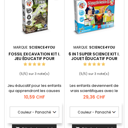
MARQUE:
SCIENCE4YOU
MARQUE:
SCIENCE4YOU
FOSSIL EXCAVATION KIT I.
6 IN 1 SUPER SCIENCE KIT I.
JEU ÉDUCATIF POUR
JOUET ÉDUCATIF POUR
ENFANTS
ENFANTS
(
5
/
5
) sur
3
note(s)
(
5
/
5
) sur
3
note(s)
Jeu éducatif pour les enfants
Les enfants deviennent de
qui apprendront les causes
vrais scientifiques avec le
de l'extinction des
Super Kit Scientifique 6 en 1,
Prix
Prix
10,59 CHF
29,36 CHF
dinosaures et comment
un ensemble de 150
déterrer les fossiles. Kit de
expériences. Avec ce kit, les
fouille de fossiles pour
enfants apprendront à créer
déterrer et assembler un
des explosions chimiques et
fossile de T-rex. Amusez-
une fantastique tornade,
vous tout en apprenant les
ainsi qu'une éruption