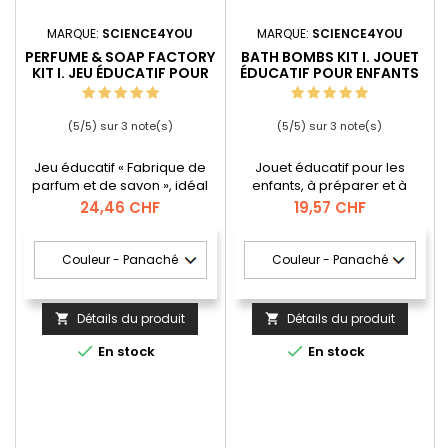
MARQUE:
SCIENCE4YOU
MARQUE:
SCIENCE4YOU
PERFUME & SOAP FACTORY
BATH BOMBS KIT I. JOUET
KIT I. JEU ÉDUCATIF POUR
ÉDUCATIF POUR ENFANTS
ENFANTS
(
5
/
5
) sur
3
note(s)
(
5
/
5
) sur
3
note(s)
Jeu éducatif « Fabrique de
Jouet éducatif pour les
parfum et de savon », idéal
enfants, à préparer et à
pour que les enfants
savourer dans le bain. Un kit
Prix
Prix
24,46 CHF
19,57 CHF
découvrent comment
pour fabriquer des bombes
fabriquer leurs propres
de bain pétillantes et
savons et parfums. Âge
relaxantes de différentes
recommandé : 8 ans et plus
couleurs et formes. Âge
recommandé : 8 ans et plus
Détails du produit
Détails du produit




En stock
En stock