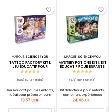
favorite_border
favorite_border
MARQUE:
SCIENCE4YOU
MARQUE:
SCIENCE4YOU
TATTOO FACTORY KIT I.
MYSTERY POTIONS KIT I. KIT
JEU ÉDUCATIF POUR
ÉDUCATIF POUR ENFANTS
ENFANTS
(
5
/
5
) sur
3
note(s)
(
5
/
5
) sur
3
note(s)
Jeu éducatif pour les enfants,
Kit didactique pour enfants,
idéal pour préparer leurs
combinant expériences
premiers tatouages
magiques, science,
Prix
Prix
19,57 CHF
24,46 CHF
temporaires. Un kit pour
éducation et amusement !
découvrir l'histoire et les
Ce jouet comprend 32