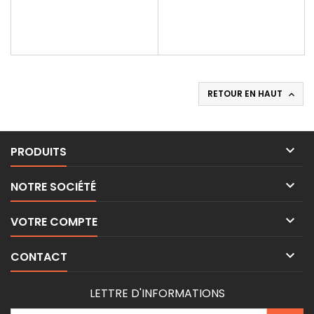
recommandé : 6 ans et plus
formule secrète pour
obtenir...
RETOUR EN HAUT


PRODUITS

NOTRE SOCIÉTÉ

VOTRE COMPTE

CONTACT
LETTRE D'INFORMATIONS