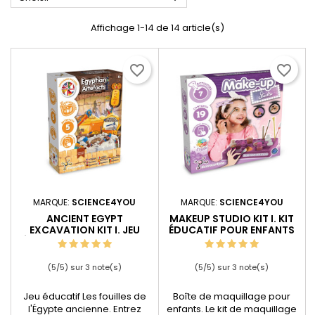
Affichage 1-14 de 14 article(s)
favorite_border
favorite_border
MARQUE:
SCIENCE4YOU
MARQUE:
SCIENCE4YOU
ANCIENT EGYPT
MAKEUP STUDIO KIT I. KIT
EXCAVATION KIT I. JEU
ÉDUCATIF POUR ENFANTS
ÉDUCATIF POUR ENFANTS
(
5
/
5
) sur
3
note(s)
(
5
/
5
) sur
3
note(s)
Jeu éducatif Les fouilles de
Boîte de maquillage pour
l'Égypte ancienne. Entrez
enfants. Le kit de maquillage