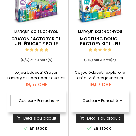
MARQUE:
SCIENCE4YOU
MARQUE:
SCIENCE4YOU
CRAYON FACTORY KIT I.
MODELING DOUGH
JEU ÉDUCATIF POUR
FACTORY KIT I. JEU
ENFANTS
ÉDUCATIF POUR ENFANTS
(
5
/
5
) sur
3
note(s)
(
5
/
5
) sur
3
note(s)
Le jeu éducatif Crayon
Ce jeu éducatif explore la
Factory est idéal pour que les
créativité des jeunes et
enfants créent leurs propres
enseigne des compétences
Prix
Prix
19,57 CHF
19,57 CHF
crayons de différentes
telles que la dextérité et la
formes et tailles. Ils
coordination. L'usine de pâte
apprennent à mélanger les
à modeler est le premier kit
couleurs et à obtenir leurs
au monde permettant de
teintes préférées. Ils peuvent
fabriquer sa propre pâte à
également créer des
modeler à partir de rien, ce
Détails du produit
Détails du produit


crayons parfumés et réaliser
qui en fait une expérience
de nombreuses autres
amusante et colorée. Un kit


En stock
En stock
expériences. Âge
de pâte à modeler avec une