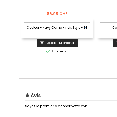
Prix
86,98 CHF
Détails du produit


En stock
Avis
Soyez le premier à donner votre avis !