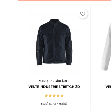
favorite_border
MARQUE:
BLÅKLÄDER
VESTE INDUSTRIE STRETCH 2D
VE
(
5
/
5
) sur
3
note(s)