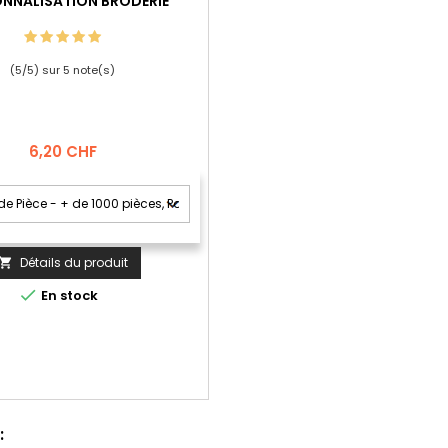
NNALISATION BRODERIE
(
5
/
5
) sur
5
note(s)
Prix
6,20 CHF
Détails du produit


En stock
: