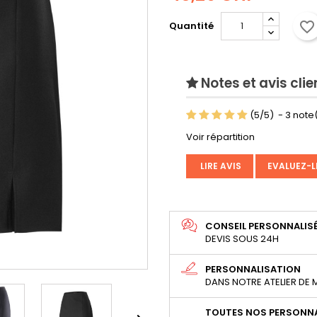
favorite_border
Quantité
Notes et avis clie
(
5
/
5
)
-
3
note(
Voir répartition
LIRE AVIS
EVALUEZ-L
CONSEIL PERSONNALIS
DEVIS SOUS 24H
PERSONNALISATION
DANS NOTRE ATELIER DE
TOUTES NOS PERSONNA