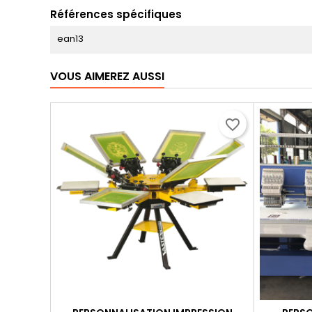
Références spécifiques
ean13
VOUS AIMEREZ AUSSI
favorite_border