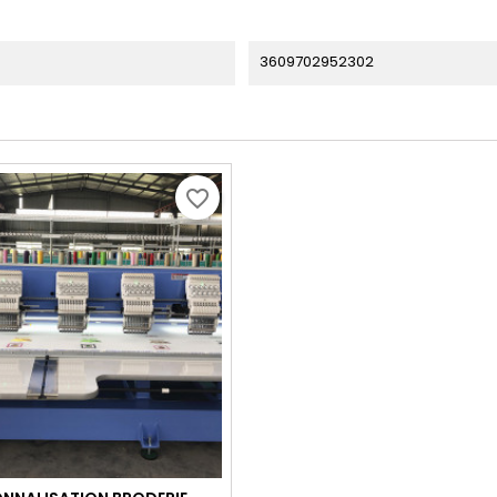
3609702952302
favorite_border