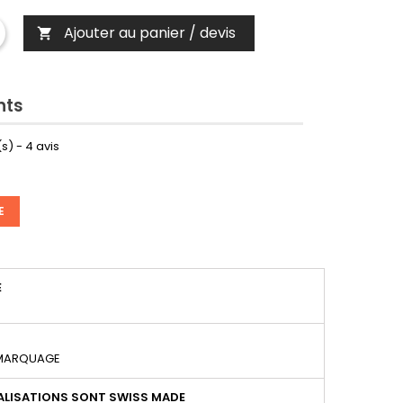
Ajouter au panier / devis

nts
s) -
4
avis
E
É
 MARQUAGE
LISATIONS SONT SWISS MADE