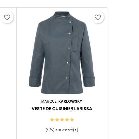
favorite_border
favorite_border
MARQUE:
KARLOWSKY
VESTE DE CUISINIER LARISSA
(
5
/
5
) sur
3
note(s)