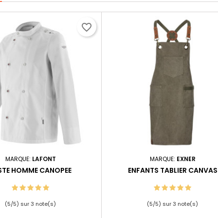
favorite_border
MARQUE:
LAFONT
MARQUE:
EXNER
STE HOMME CANOPEE
ENFANTS TABLIER CANVAS
(
5
/
5
) sur
3
note(s)
(
5
/
5
) sur
3
note(s)