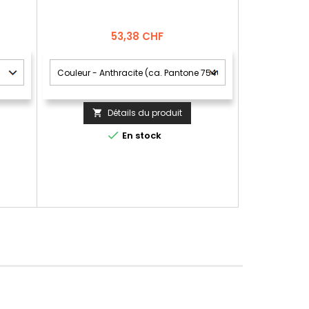
Prix
53,38 CHF
Détails du produit


En stock