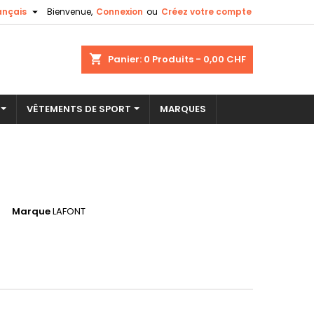

ançais
Bienvenue,
Connexion
ou
Créez votre compte
×
×
×
shopping_cart
Panier:
0
Produits - 0,00 CHF
VÊTEMENTS DE SPORT
MARQUES
n
s
Marque
LAFONT