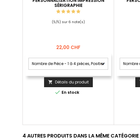
PERSONNALISATION IMPRESSION
PERSO
SÉRIGRAPHIE
(
5
/
5
) sur
6
note(s)
Prix
22,00 CHF
Détails du produit


En stock
4 AUTRES PRODUITS DANS LA MÊME CATÉGORIE 