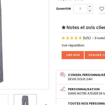
favorite_border
Quantité
Notes et avis clie
(
5
/
5
)
-
3
note(
Voir répartition
LIRE AVIS
EVALUEZ-L
CONSEIL PERSONNALIS
DEVIS SOUS 24H
PERSONNALISATION
DANS NOTRE ATELIER DE
TOUTES NOS PERSONNA