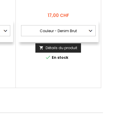
Prix
17,00 CHF
Détails du produit


En stock