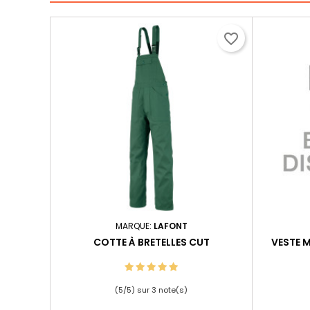
favorite_border
MARQUE:
LAFONT
COTTE À BRETELLES CUT
VESTE 
(
5
/
5
) sur
3
note(s)