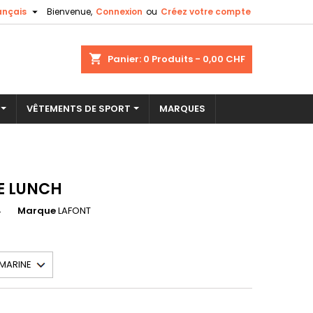

ançais
Bienvenue,
Connexion
ou
Créez votre compte
×
×
×
shopping_cart
Panier:
0
Produits - 0,00 CHF
VÊTEMENTS DE SPORT
MARQUES
n
s
 LUNCH
4
Marque
LAFONT