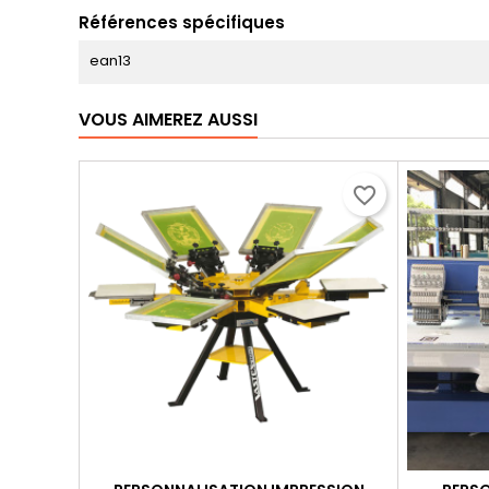
Références spécifiques
ean13
VOUS AIMEREZ AUSSI
favorite_border