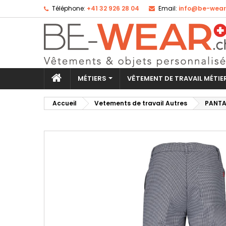
Téléphone:
+41 32 926 28 04
Email:
info@be-wear
Aj
Cr
Co
add_circle_outline
Vo
No
d'e
MÉTIERS
VÊTEMENT DE TRAVAIL MÉTI
Accueil
Vetements de travail Autres
PANTA