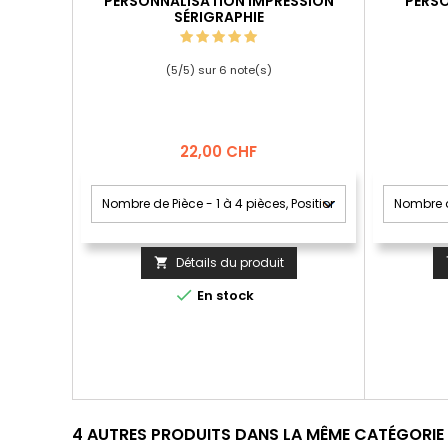
PERSONNALISATION IMPRESSION
PERSO
SÉRIGRAPHIE
(
5
/
5
) sur
6
note(s)
Prix
22,00 CHF
Détails du produit


En stock
4 AUTRES PRODUITS DANS LA MÊME CATÉGORIE 