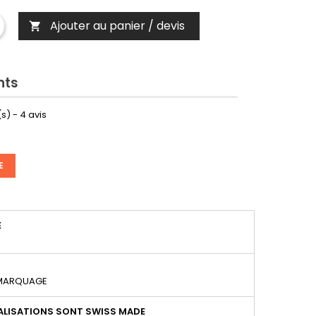
Ajouter au panier / devis

nts
s) -
4
avis
E
É
 MARQUAGE
LISATIONS SONT SWISS MADE