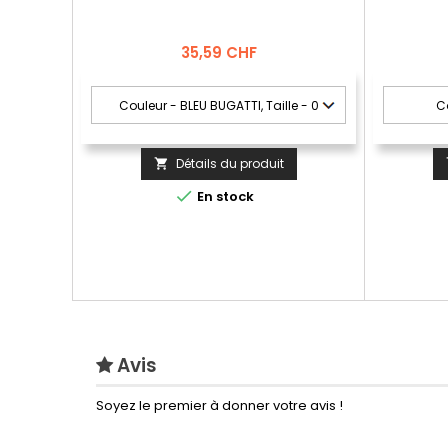
Prix
35,59 CHF
Détails du produit


En stock
Avis
Soyez le premier à donner votre avis !