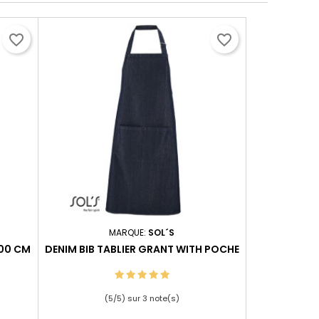
favorite_border
favorite_border
MARQUE:
SOL´S
100 CM
DENIM BIB TABLIER GRANT WITH POCHE
(
5
/
5
) sur
3
note(s)