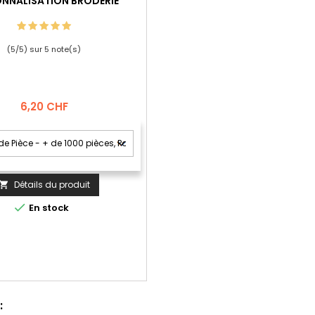
NNALISATION BRODERIE
(
5
/
5
) sur
5
note(s)
Prix
6,20 CHF
Détails du produit


En stock
: