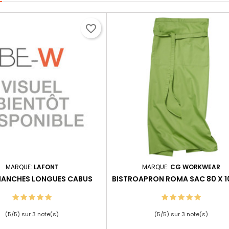
favorite_border
MARQUE:
LAFONT
MARQUE:
CG WORKWEAR
MANCHES LONGUES CABUS
BISTROAPRON ROMA SAC 80 X 
(
5
/
5
) sur
3
note(s)
(
5
/
5
) sur
3
note(s)