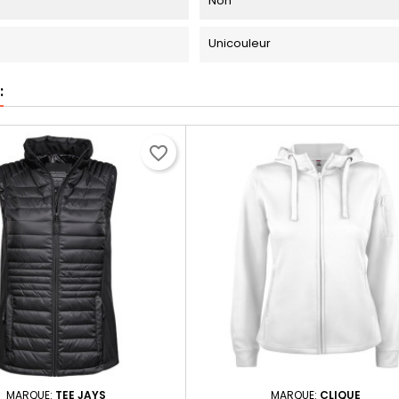
Non
Unicouleur
:
favorite_border
MARQUE:
TEE JAYS
MARQUE:
CLIQUE