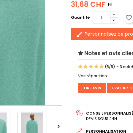
31,68 CHF
HT
favorite_border
Quantité
Personnalisez ce pro
brush
Notes et avis clie
(
5
/
5
)
-
3
note(
Voir répartition
LIRE AVIS
EVALUEZ-L
CONSEIL PERSONNALIS
DEVIS SOUS 24H

PERSONNALISATION