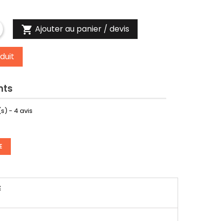
Ajouter au panier / devis

duit
nts
s) -
4
avis
E
É