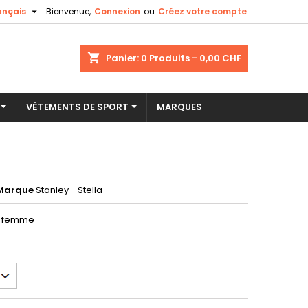

ançais
Bienvenue,
Connexion
ou
Créez votre compte
×
×
×
shopping_cart
Panier:
0
Produits - 0,00 CHF
VÊTEMENTS DE SPORT
MARQUES
n
s
Marque
Stanley - Stella
ue femme