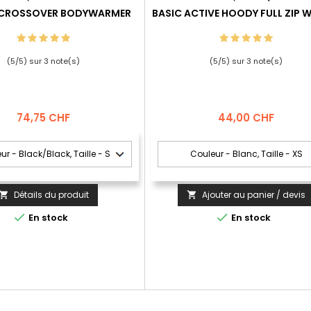
 CROSSOVER BODYWARMER
BASIC ACTIVE HOODY FULL ZIP
(
5
/
5
) sur
3
note(s)
(
5
/
5
) sur
3
note(s)
Prix
Prix
74,75 CHF
44,00 CHF
Détails du produit
Ajouter au panier / devis




En stock
En stock