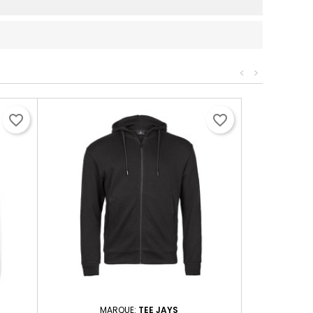
<
>
favorite_border
favorite_border
MARQUE:
TEE JAYS