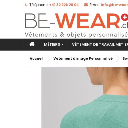
Téléphone:
+41 32 926 28 04
Email:
info@be-wear
Aj
Cr
Co
add_circle_outline
Vo
No
d'e
MÉTIERS
VÊTEMENT DE TRAVAIL MÉTI
Accueil
Vetement d'image Personnalisé
Sw