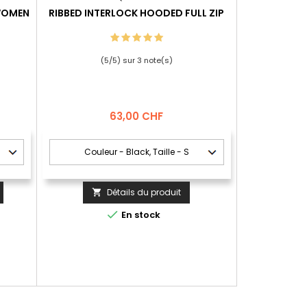
 WOMEN
RIBBED INTERLOCK HOODED FULL ZIP
(
5
/
5
) sur
3
note(s)
Prix
63,00 CHF
Détails du produit


En stock