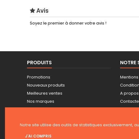
Avis
Soyez le premier à donner votre avis !
PRODUITS
NOTRE 
Promotions
Mentions
Nouveaux produits
Conditions
Meilleures ventes
A propos
Nos marques
Contact
Tarifs professionnels
Plan du s
Guide achat Snickers
Magasin
Notre site utilise des outils de statistiques exclusivement, a
J'AI COMPRIS