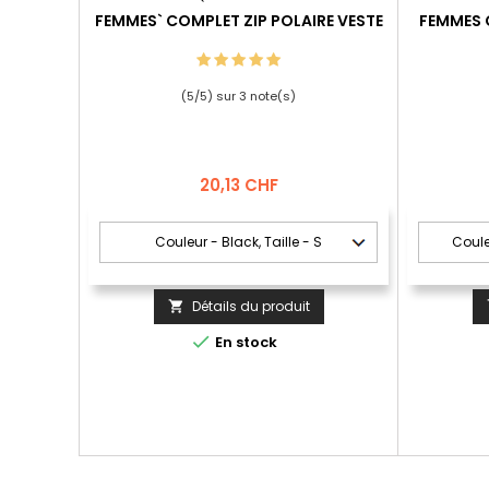
FEMMES` COMPLET ZIP POLAIRE VESTE
FEMMES
(
5
/
5
) sur
3
note(s)
Prix
20,13 CHF
Détails du produit


En stock