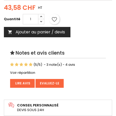
43,58 CHF
HT
favorite_border
Quantité
Ajouter au panier / devis

Notes et avis clients
(
5
/
5
)
-
3
note(s) -
4
avis
Voir répartition
LIRE AVIS
EVALUEZ-LE
CONSEIL PERSONNALISÉ
DEVIS SOUS 24H