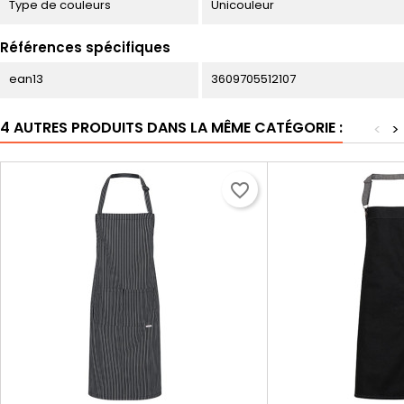
Type de couleurs
Unicouleur
Références spécifiques
ean13
3609705512107
4 AUTRES PRODUITS DANS LA MÊME CATÉGORIE :
<
>
favorite_border