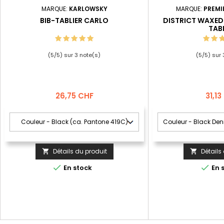
MARQUE:
KARLOWSKY
MARQUE:
PREMI
BIB-TABLIER CARLO
DISTRICT WAXED
TAB
(
5
/
5
) sur
3
note(s)
(
5
/
5
) sur
Prix
Prix
26,75 CHF
31,1
Détails du produit
Détails




En stock
En 