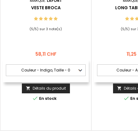
MARQUE:
LAFONT
MARQUE
VESTE BROCA
LONG TAB
(
5
/
5
) sur
3
note(s)
(
5
/
5
) sur
Prix
Prix
58,11 CHF
11,2
Détails du produit
Détails




En stock
En 