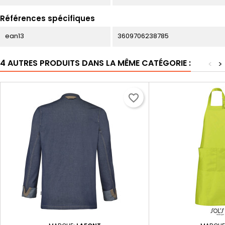
Références spécifiques
ean13
3609706238785
4 AUTRES PRODUITS DANS LA MÊME CATÉGORIE :
<
>
favorite_border