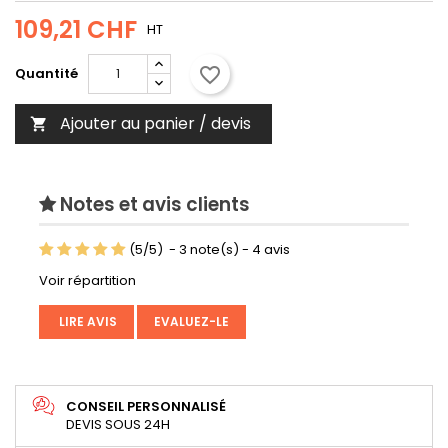
109,21 CHF
HT
favorite_border
Quantité
Ajouter au panier / devis

Notes et avis clients
(
5
/
5
)
-
3
note(s) -
4
avis
Voir répartition
LIRE AVIS
EVALUEZ-LE
CONSEIL PERSONNALISÉ
DEVIS SOUS 24H