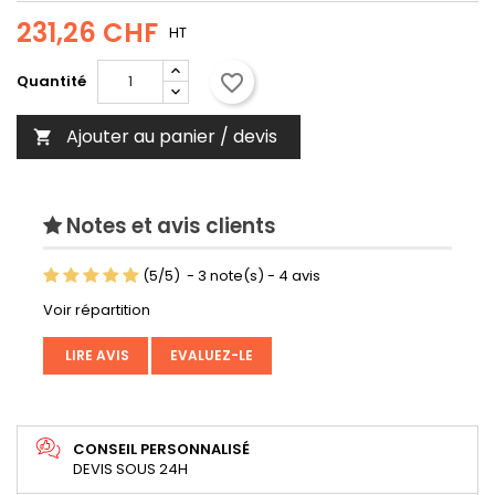
231,26 CHF
HT
favorite_border
Quantité
Ajouter au panier / devis

Notes et avis clients
(
5
/
5
)
-
3
note(s) -
4
avis
Voir répartition
LIRE AVIS
EVALUEZ-LE
CONSEIL PERSONNALISÉ
DEVIS SOUS 24H