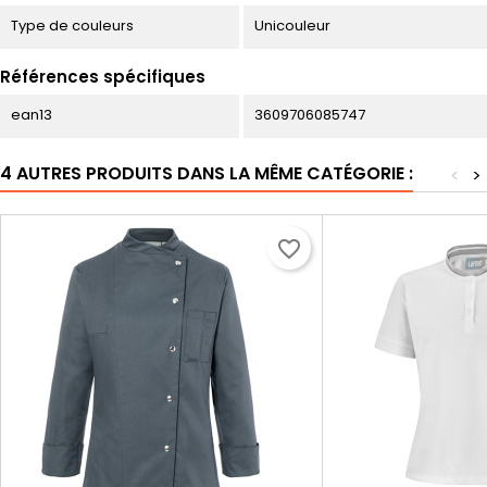
Type de couleurs
Unicouleur
Références spécifiques
ean13
3609706085747
4 AUTRES PRODUITS DANS LA MÊME CATÉGORIE :
<
>
favorite_border