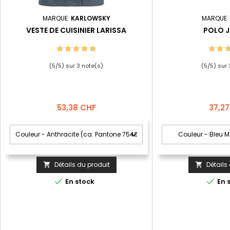
MARQUE:
KARLOWSKY
MARQUE:
VESTE DE CUISINIER LARISSA
POLO 
(
5
/
5
) sur
3
note(s)
(
5
/
5
) sur
Prix
Prix
53,38 CHF
37,2
Détails du produit
Détails




En stock
En 