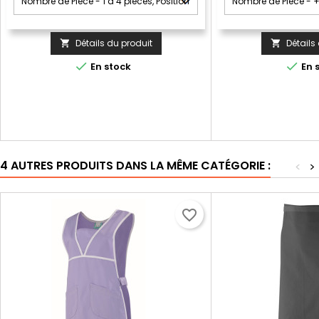
Détails du produit
Détails




En stock
En 
4 AUTRES PRODUITS DANS LA MÊME CATÉGORIE :
<
>
favorite_border