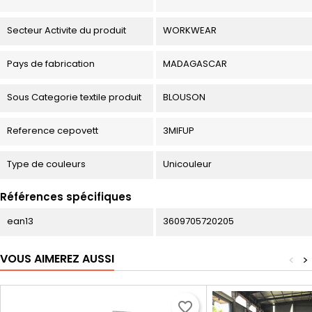
Secteur Activite du produit
WORKWEAR
Pays de fabrication
MADAGASCAR
Sous Categorie textile produit
BLOUSON
Reference cepovett
3MIFUP
Type de couleurs
Unicouleur
Références spécifiques
ean13
3609705720205
VOUS AIMEREZ AUSSI
<
>
favorite_border