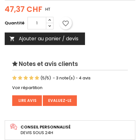
47,37 CHF
HT
favorite_border
Quantité
Ajouter au panier / devis

Notes et avis clients
(
5
/
5
)
-
3
note(s) -
4
avis
Voir répartition
LIRE AVIS
EVALUEZ-LE
CONSEIL PERSONNALISÉ
DEVIS SOUS 24H