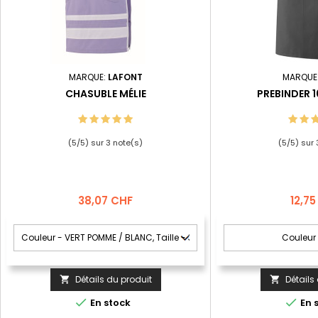
MARQUE:
LAFONT
MARQUE
CHASUBLE MÉLIE
PREBINDER 
(
5
/
5
) sur
3
note(s)
(
5
/
5
) sur
Prix
Prix
38,07 CHF
12,7
Détails du produit
Détails




En stock
En 