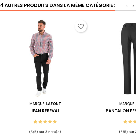
4 AUTRES PRODUITS DANS LA MÊME CATÉGORIE :
<
>
favorite_border
MARQUE:
LAFONT
MARQUE:
JEAN REBEVAL
PANTALON FE
(
5
/
5
) sur
3
note(s)
(
5
/
5
) sur