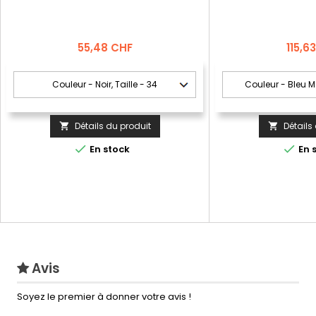
Prix
Prix
55,48 CHF
115,6
Détails du produit
Détails




En stock
En 
Avis
Soyez le premier à donner votre avis !