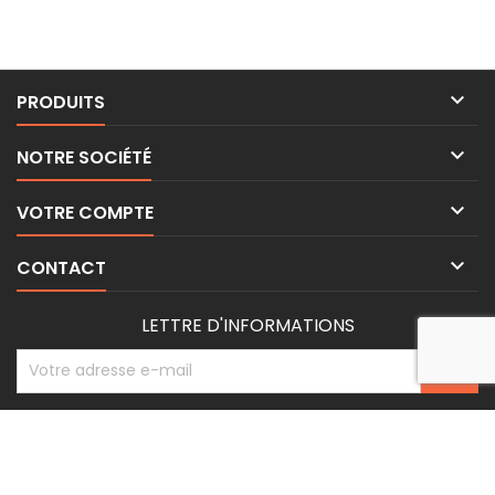

PRODUITS

NOTRE SOCIÉTÉ

VOTRE COMPTE

CONTACT
LETTRE D'INFORMATIONS
© Copyright 2026 BE-WEAR. Tous droits réservés. | Freelance Expert
Surveillance de la sécurité par
PrestaShop