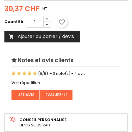
30,37 CHF
HT
favorite_border
Quantité
Ajouter au panier / devis

Notes et avis clients
(
5
/
5
)
-
3
note(s) -
4
avis
Voir répartition
LIRE AVIS
EVALUEZ-LE
CONSEIL PERSONNALISÉ
DEVIS SOUS 24H