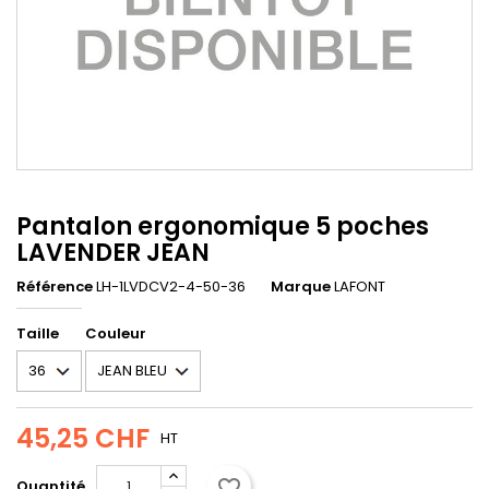
Pantalon ergonomique 5 poches
LAVENDER JEAN
Référence
LH-1LVDCV2-4-50-36
Marque
LAFONT
Taille
Couleur
45,25 CHF
HT
favorite_border
Quantité