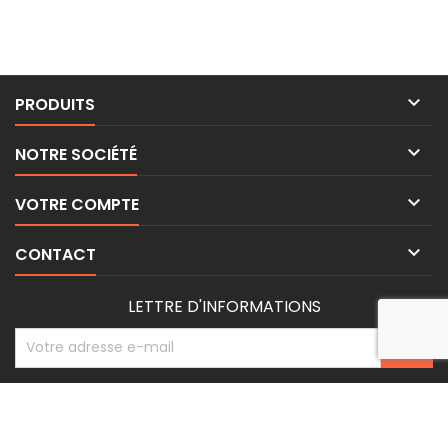

PRODUITS

NOTRE SOCIÉTÉ

VOTRE COMPTE

CONTACT
LETTRE D'INFORMATIONS
© Copyright 2026 BE-WEAR. Tous droits réservés. | Freelance Expert
Surveillance de la sécurité par