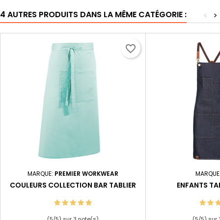
4 AUTRES PRODUITS DANS LA MÊME CATÉGORIE :
<
>
favorite_border
MARQUE:
PREMIER WORKWEAR
MARQUE
COULEURS COLLECTION BAR TABLIER
ENFANTS TA
(
5
/
5
) sur
3
note(s)
(
5
/
5
) sur