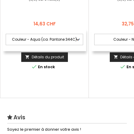
Prix
Prix
14,63 CHF
32,7
Détails du produit
Détails




En stock
En 
Avis
Soyez le premier à donner votre avis !