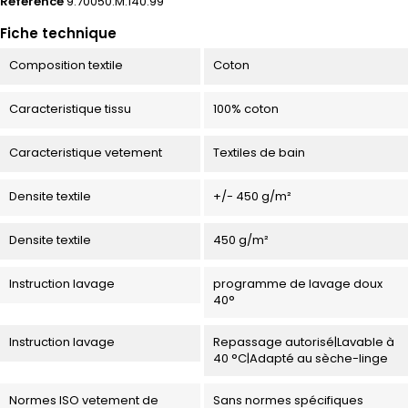
Référence
9.70050.M.140.99
Fiche technique
Composition textile
Coton
Caracteristique tissu
100% coton
Caracteristique vetement
Textiles de bain
Densite textile
+/- 450 g/m²
Densite textile
450 g/m²
Instruction lavage
programme de lavage doux
40°
Instruction lavage
Repassage autorisé|Lavable à
40 °C|Adapté au sèche-linge
Normes ISO vetement de
Sans normes spécifiques