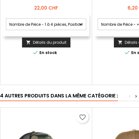
Prix
Prix
22,00 CHF
6,20
Détails du produit
Détails




En stock
En 
4 AUTRES PRODUITS DANS LA MÊME CATÉGORIE :
<
>
favorite_border