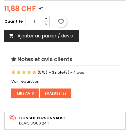
11,88 CHF
HT
favorite_border
Quantité
Ajouter au panier / devis

Notes et avis clients
(
5
/
5
)
-
3
note(s) -
4
avis
Voir répartition
LIRE AVIS
EVALUEZ-LE
CONSEIL PERSONNALISÉ
DEVIS SOUS 24H