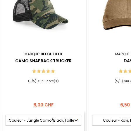
MARQUE:
BEECHFIELD
MARQUE
CAMO SNAPBACK TRUCKER
DA
(
5
/
5
) sur
3
note(s)
(
5
/
5
) sur
Prix
Prix
6,00 CHF
6,50