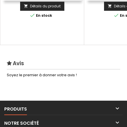
Détails du produit
Détails




En stock
En 
Avis
Soyez le premier à donner votre avis !

PRODUITS

NOTRE SOCIÉTÉ