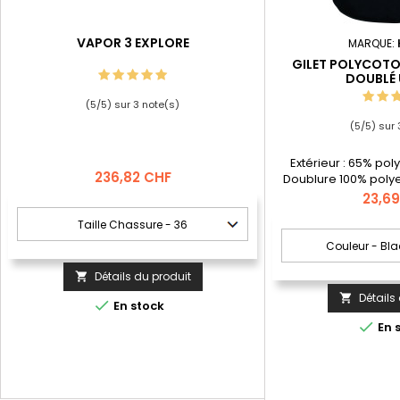
VAPOR 3 EXPLORE
MARQUE:
GILET POLYCOT
DOUBLÉ 
(
5
/
5
) sur
3
note(s)
(
5
/
5
) sur
Extérieur : 65% pol
Prix
236,82 CHF
Doublure 100% polye
Doublure maille filet s
Prix
23,6
doubles poches plaqu
dont 1 à rabat et 1 a
sur ton + 3 poches 
poitrine à rabat 
agrippante de dif
Détails du produit

Fermeture avec zip pla
Détails


En stock

En 