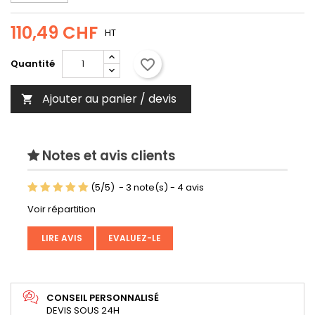
110,49 CHF
HT
favorite_border
Quantité
Ajouter au panier / devis

Notes et avis clients
(
5
/
5
)
-
3
note(s) -
4
avis
Voir répartition
LIRE AVIS
EVALUEZ-LE
CONSEIL PERSONNALISÉ
DEVIS SOUS 24H