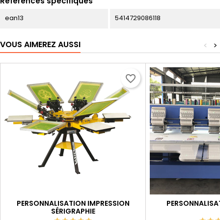
Références spécifiques
ean13
5414729086118
VOUS AIMEREZ AUSSI
<
>
favorite_border
PERSONNALISATION IMPRESSION
PERSONNALISA
SÉRIGRAPHIE