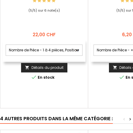
(
5
/
5
) sur
6
note(s)
(
5
/
5
) sur
Prix
Prix
22,00 CHF
6,20
Détails du produit
Détails




En stock
En 
4 AUTRES PRODUITS DANS LA MÊME CATÉGORIE :
<
>