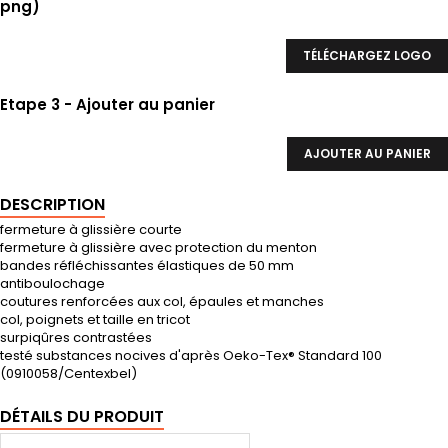
png)
TÉLÉCHARGEZ LOGO
Etape 3 - Ajouter au panier
AJOUTER AU PANIER
DESCRIPTION
fermeture à glissière courte
fermeture à glissière avec protection du menton
bandes réfléchissantes élastiques de 50 mm
antiboulochage
coutures renforcées aux col, épaules et manches
col, poignets et taille en tricot
surpiqûres contrastées
testé substances nocives d'après Oeko-Tex® Standard 100
(0910058/Centexbel)
DÉTAILS DU PRODUIT