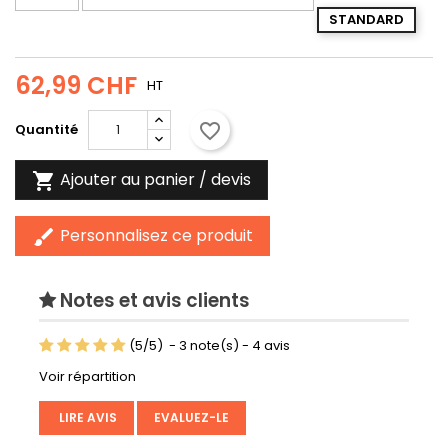
STANDARD
62,99 CHF
HT
favorite_border
Quantité
Ajouter au panier / devis

Personnalisez ce produit
brush
Notes et avis clients
(
5
/
5
)
-
3
note(s) -
4
avis
Voir répartition
LIRE AVIS
EVALUEZ-LE