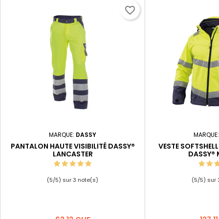
favorite_border
MARQUE:
DASSY
MARQUE
PANTALON HAUTE VISIBILITÉ DASSY®
VESTE SOFTSHELL 
LANCASTER
DASSY®
(
5
/
5
) sur
3
note(s)
(
5
/
5
) sur