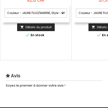
Prix
Prix
62,12 CHF
127,1
Détails du produit
Détails




En stock
En 
Avis
Soyez le premier à donner votre avis !