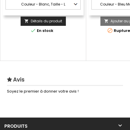
les manches et le bas
Détails du produit
Ajouter au 




En stock
Rupture
Avis
Soyez le premier à donner votre avis !

PRODUITS