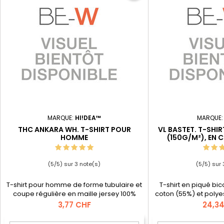
MARQUE:
HI!DEA™
MARQUE
THC ANKARA WH. T-SHIRT POUR
VL BASTET. T-SHI
HOMME
(150G/M²), EN 
POLYEST
(
5
/
5
) sur
3
note(s)
(
5
/
5
) sur
T-shirt pour homme de forme tubulaire et
T-shirt en piqué bic
coupe régulière en maille jersey 100%
coton (55%) et polye
coton (190 g/m²) avec fil de coton cardé.
courtes, col rond 
Prix
Prix
3,77 CHF
24,3
Contient un col côtelé 1x1 avec bande de
contrastée, bande
propreté en jersey et double couture sur
segmentées sur le t