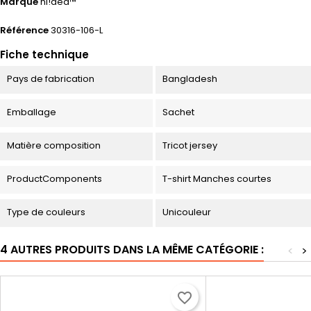
Marque
hi!dea™
Référence
30316-106-L
Fiche technique
Pays de fabrication
Bangladesh
Emballage
Sachet
Matière composition
Tricot jersey
ProductComponents
T-shirt Manches courtes
Type de couleurs
Unicouleur
4 AUTRES PRODUITS DANS LA MÊME CATÉGORIE :
<
>
favorite_border