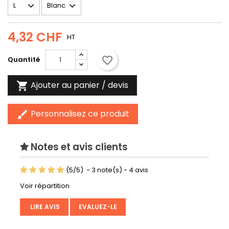
4,32 CHF
HT
favorite_border
Quantité
Ajouter au panier / devis

Personnalisez ce produit
brush
Notes et avis clients
(
5
/
5
)
-
3
note(s) -
4
avis
Voir répartition
LIRE AVIS
EVALUEZ-LE