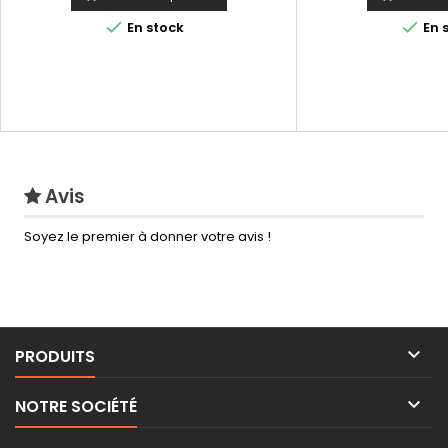


En stock
En 
Avis
Soyez le premier à donner votre avis !

PRODUITS

NOTRE SOCIÉTÉ