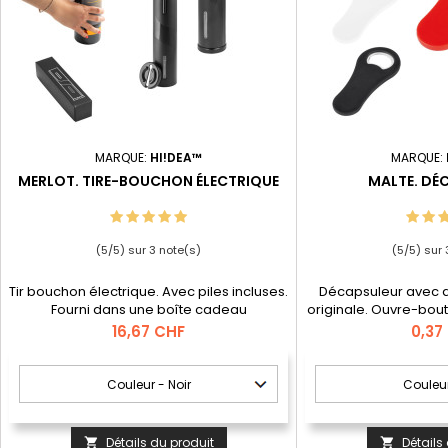
MARQUE:
HI!DEA™
MARQUE:
MERLOT. TIRE-BOUCHON ÉLECTRIQUE
MALTE. DÉ
(
5
/
5
) sur
3
note(s)
(
5
/
5
) sur
Tir bouchon électrique. Avec piles incluses.
Décapsuleur avec a
Fourni dans une boîte cadeau
originale. Ouvre-bout
une large gam
Prix
Prix
16,67 CHF
0,37
Détails du produit
Détails

