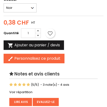
0,38 CHF
HT
favorite_border
Quantité
Ajouter au panier / devis

Personnalisez ce produit
brush
Notes et avis clients
(
5
/
5
)
-
3
note(s) -
4
avis
Voir répartition
LIRE AVIS
EVALUEZ-LE