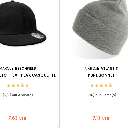
MARQUE:
BEECHFIELD
MARQUE:
ATLANTIS
TCH FLAT PEAK CASQUETTE
PURE BONNET
(
5
/
5
) sur
3
note(s)
(
5
/
5
) sur
3
note(s)
Prix
Prix
7,63 CHF
7,13 CHF