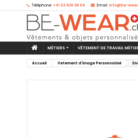
Téléphone:
+41 32 926 28 04
Email:
info@be-wear
Aj
Cr
Co
add_circle_outline
Vo
No
d'e
MÉTIERS
VÊTEMENT DE TRAVAIL MÉTI
Accueil
Vetement d'image Personnalisé
Sn