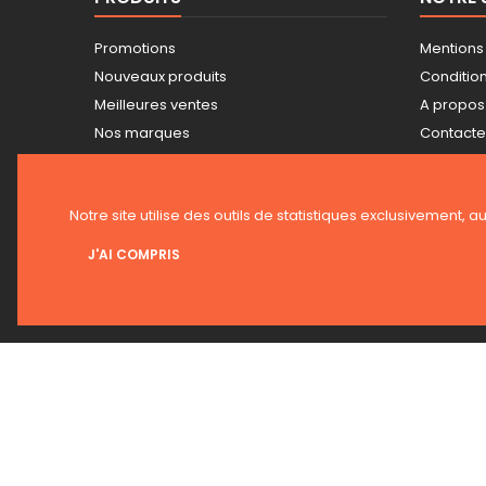
Promotions
Mentions
Nouveaux produits
Conditions
Meilleures ventes
A propos
Nos marques
Contact
Tarifs professionnels
Plan du s
Guide achat Snickers
Magasin
Notre site utilise des outils de statistiques exclusivement, a
J'AI COMPRIS
LETTRE D'INFORMATIONS
© 