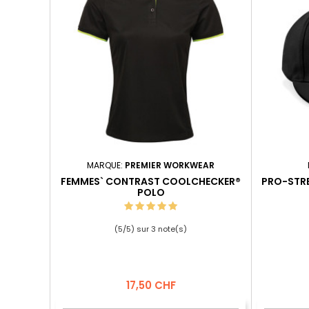
MARQUE:
PREMIER WORKWEAR
FEMMES` CONTRAST COOLCHECKER®
PRO-STRE
POLO
(
5
/
5
) sur
3
note(s)
Prix
17,50 CHF