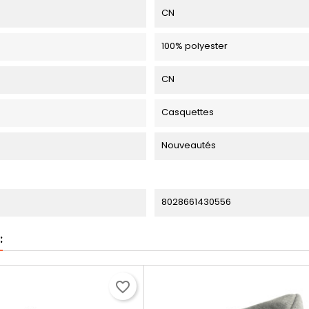
CN
100% polyester
CN
Casquettes
Nouveautés
8028661430556
:
favorite_border