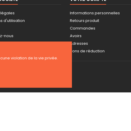
 légales
Informations personnelles
 d'utilisation
Retours produit
Commandes
ez-nous
Avoirs
ite
Adresses
s
Bons de réduction
ucune violation de la vie privée.
Copyright 2026 BE-WEAR. Tous droits réservés. | Freelance Expert PrestaS
Surveillance de la sécurité par