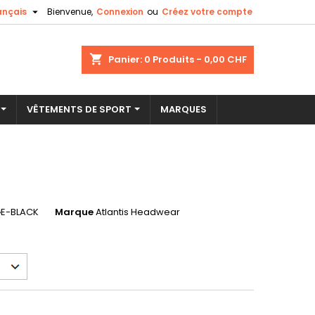

ançais
Bienvenue,
Connexion
ou
Créez votre compte
×
×
×
shopping_cart
Panier:
0
Produits - 0,00 CHF
VÊTEMENTS DE SPORT
MARQUES
n
s
E-BLACK
Marque
Atlantis Headwear