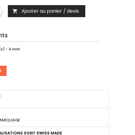
Ajouter au panier / devis

nts
s) -
4
avis
E
É
 MARQUAGE
LISATIONS SONT SWISS MADE