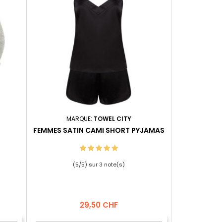
MARQUE:
TOWEL CITY
FEMMES SATIN CAMI SHORT PYJAMAS
(
5
/
5
) sur
3
note(s)
Prix
29,50 CHF