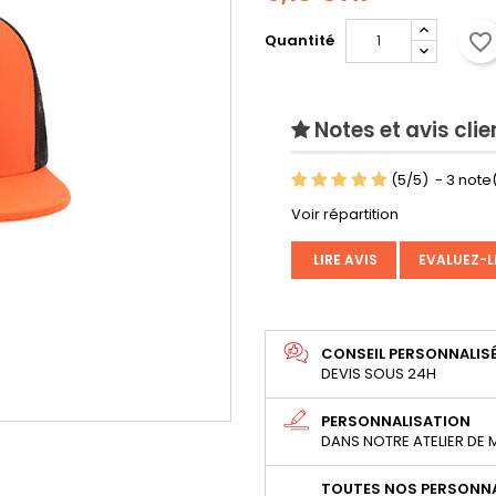
favorite_border
Quantité
Notes et avis clie
(
5
/
5
)
-
3
note(
Voir répartition
LIRE AVIS
EVALUEZ-L
CONSEIL PERSONNALIS
DEVIS SOUS 24H
PERSONNALISATION
DANS NOTRE ATELIER DE
TOUTES NOS PERSONNA