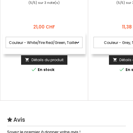
(
5
/
5
) sur
3
note(s)
(
5
/
5
) sur
Prix
Prix
21,00 CHF
11,3
Détails du produit
Détails




En stock
En 
Avis
Soyez le premier à donner votre avis !