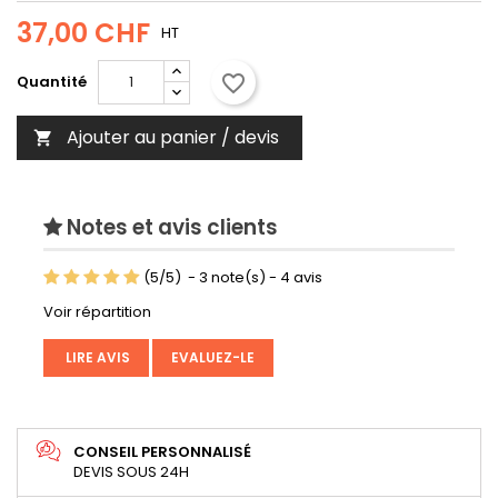
37,00 CHF
HT
favorite_border
Quantité
Ajouter au panier / devis

Notes et avis clients
(
5
/
5
)
-
3
note(s) -
4
avis
Voir répartition
LIRE AVIS
EVALUEZ-LE
CONSEIL PERSONNALISÉ
DEVIS SOUS 24H