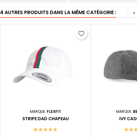
4 AUTRES PRODUITS DANS LA MÊME CATÉGORIE :
<
>
favorite_border
MARQUE:
FLEXFIT
MARQUE:
B
STRIPE DAD CHAPEAU
IVY CA