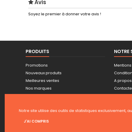
Avis
Soyez le premier à donner votre avis !
PRODUITS
NOTRE 
Promotions
Mentions
Nouveaux produits
Conditions
Meilleures ventes
A propos
Nos marques
Contact
Tarifs professionnels
Plan du s
Guide achat Snickers
Magasin
Notre site utilise des outils de statistiques exclusivement, a
J'AI COMPRIS
LETTRE D'INFORMATIONS