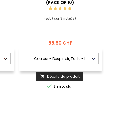
(PACK OF 10)
(
5
/
5
) sur
3
note(s)
Prix
66,60 CHF
Détails du produit


En stock