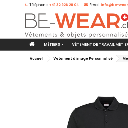
Téléphone:
+41 32 926 28 04
Email:
info@be-wear
Aj
Cr
Co
add_circle_outline
Vo
No
d'e
MÉTIERS
VÊTEMENT DE TRAVAIL MÉTI
Accueil
Vetement d'image Personnalisé
Me