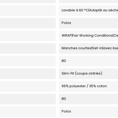
Lavable à 60 °C|Adapté au sèch
Polos
WRAP|Fair Working Conditions|O
Manches courtes|Set-in|avec lis
BD
Slim-Fit (coupe cintrée)
65% polyester / 35% coton
BD
Polos