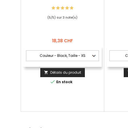
(
5
/
5
) sur
3
note(s)
Prix
18,38 CHF
Détails du produit


En stock