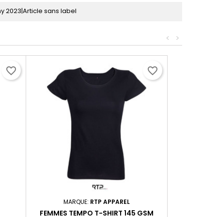
 2023|Article sans label
<
>
favorite_border
favorite_border
MARQUE:
RTP APPAREL
FEMMES TEMPO T-SHIRT 145 GSM