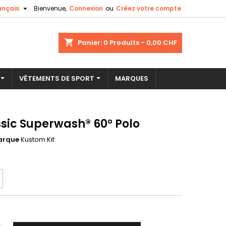

ançais
Bienvenue,
Connexion
ou
Créez votre compte
×
×
×
shopping_cart
Panier:
0
Produits - 0,00 CHF
VÊTEMENTS DE SPORT
MARQUES
n
s
ssic Superwash® 60° Polo
arque
Kustom Kit