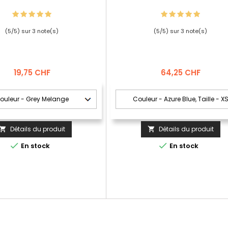
(
5
/
5
) sur
3
note(s)
(
5
/
5
) sur
3
note(s)
Prix
Prix
19,75 CHF
64,25 CHF
Détails du produit
Détails du produit




En stock
En stock