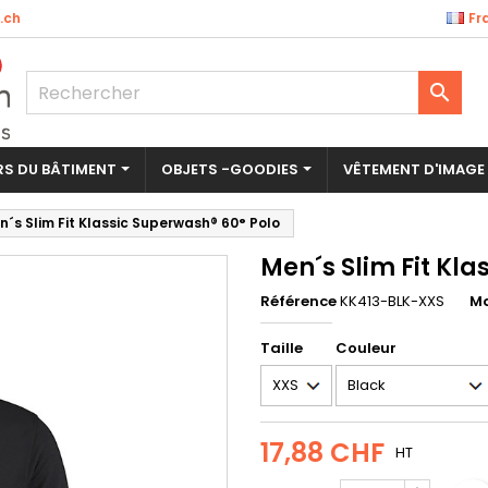
.ch
Fr
outer à ma liste d'envies
éer une liste d'envies
nnexion

Créer une nouvelle liste
us devez être connecté pour ajouter des produits à votre liste
m de la liste d'envies
nvies.
ERS DU BÂTIMENT
OBJETS -GOODIES
VÊTEMENT D'IMAGE
Annuler
Connexio
n´s Slim Fit Klassic Superwash® 60° Polo
Annuler
Créer une liste d'envie
Men´s Slim Fit Kla
Référence
KK413-BLK-XXS
M
Taille
Couleur
17,88 CHF
HT