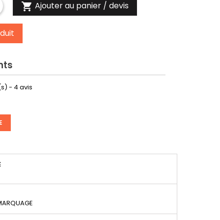
Ajouter au panier / devis

duit
nts
s) -
4
avis
E
É
 MARQUAGE