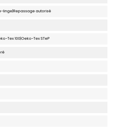
e-linge|Repassage autorisé
eko-Tex 100|Oeko-Tex STeP
eré