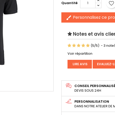
favorite_border
Quantité
Personnalisez ce pro
brush
Notes et avis clie
(
5
/
5
)
-
3
note(
Voir répartition
LIRE AVIS
EVALUEZ-L
CONSEIL PERSONNALIS
DEVIS SOUS 24H
PERSONNALISATION
DANS NOTRE ATELIER DE