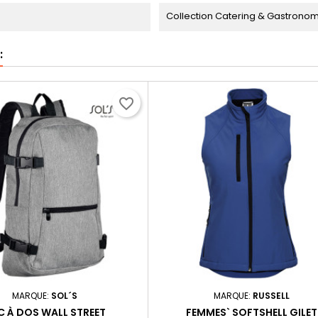
Collection Catering & Gastronomy
:
favorite_border
MARQUE:
SOL´S
MARQUE:
RUSSELL
C À DOS WALL STREET
FEMMES` SOFTSHELL GILET