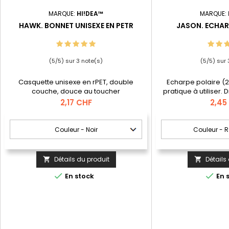
MARQUE:
HI!DEA™
MARQUE:
HAWK. BONNET UNISEXE EN PETR
JASON. ECHAR
(
5
/
5
) sur
3
note(s)
(
5
/
5
) sur
Casquette unisexe en rPET, double
Echarpe polaire (2
couche, douce au toucher
pratique à utiliser.
large gamme
Prix
Prix
2,17 CHF
2,45
Détails du produit
Détails




En stock
En 