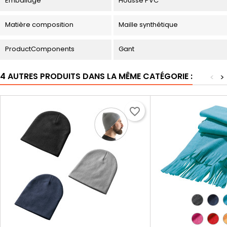
Emballage
Housse PVC
Matière composition
Maille synthétique
ProductComponents
Gant
4 AUTRES PRODUITS DANS LA MÊME CATÉGORIE :
<
>
favorite_border