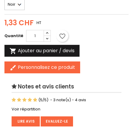
1,33 CHF
HT
favorite_border
Quantité
Ajouter au panier / devis

Personnalisez ce produit
brush
Notes et avis clients
(
5
/
5
)
-
3
note(s) -
4
avis
Voir répartition
LIRE AVIS
EVALUEZ-LE