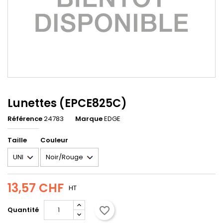
Lunettes (EPCE825C)
Référence
24783
Marque
EDGE
Taille
Couleur
13,57 CHF
HT
favorite_border
Quantité