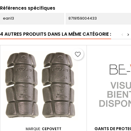
Références spécifiques
ean13
8719159004433
4 AUTRES PRODUITS DANS LA MÊME CATÉGORIE :
<
>
favorite_border
GANTS DE PROTEC
MARQUE:
CEPOVETT