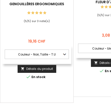
FLEUR D
GENOUILLÈRES ERGONOMIQUES
(
5
/
5
) sur
(
5
/
5
) sur
3
note(s)
Prix
3,08
Prix
19,16 CHF
Détails

Détails du produit


En 

En stock