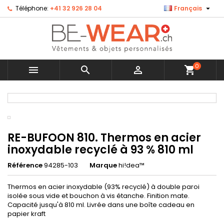

Téléphone:
+41 32 926 28 04
Français
×
×
×
Ajouter à ma liste d'envies
Créer une liste d'envies
Connexion
Créer une nouvelle liste
add_circle_outline
Vous devez être connecté pour ajouter des produits
Nom de la liste d'envies
à votre liste d'envies.
0



shopping_cart
Annuler
Connexion
MENU
Annuler
Créer une liste d'envies
RE-BUFOON 810. Thermos en acier
inoxydable recyclé à 93 % 810 ml
Référence
94285-103
Marque
hi!dea™
Thermos en acier inoxydable (93% recyclé) à double paroi
isolée sous vide et bouchon à vis étanche. Finition mate.
Capacité jusqu'à 810 ml. Livrée dans une boîte cadeau en
papier kraft