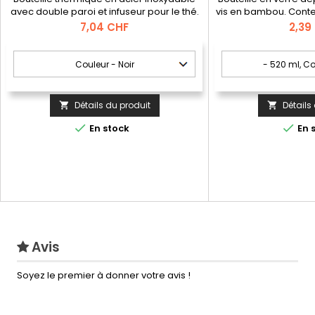
avec double paroi et infuseur pour le thé.
vis en bambou. Conte
Posséde une capacité jusqu'à 470 mL.
dans une boîte cade
Prix
Prix
7,04 CHF
2,39
Livrée sous boîte cadeau
Détails du produit
Détails




En stock
En 
Avis
Soyez le premier à donner votre avis !