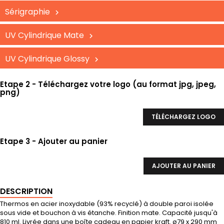
Sérigraphie
UV Cylindrique Mate
UV Cylindrique Glossy
Etape 2 - Téléchargez votre logo (au format jpg, jpeg,
png)
TÉLÉCHARGEZ LOGO
Etape 3 - Ajouter au panier
AJOUTER AU PANIER
DESCRIPTION
Thermos en acier inoxydable (93% recyclé) à double paroi isolée
sous vide et bouchon à vis étanche. Finition mate. Capacité jusqu'à
810 ml. Livrée dans une boîte cadeau en papier kraft. ø79 x 290 mm