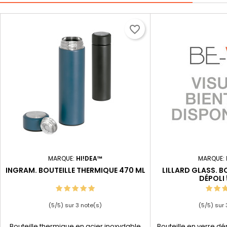
favorite_border
MARQUE:
HI!DEA™
MARQUE:
INGRAM. BOUTEILLE THERMIQUE 470 ML
LILLARD GLASS. B
DÉPOLI
(
5
/
5
) sur
3
note(s)
(
5
/
5
) sur
Bouteille thermique en acier inoxydable
Bouteille en verre d