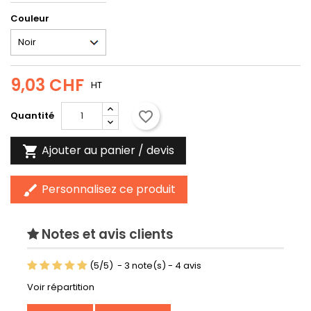
Couleur
9,03 CHF
HT
favorite_border
Quantité
Ajouter au panier / devis

Personnalisez ce produit
brush
Notes et avis clients
(
5
/
5
)
-
3
note(s) -
4
avis
Voir répartition