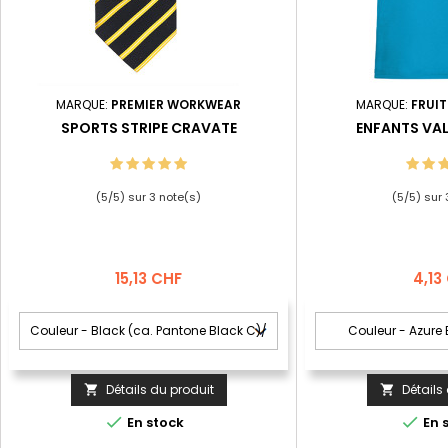
MARQUE:
PREMIER WORKWEAR
MARQUE:
FRUIT
SPORTS STRIPE CRAVATE
ENFANTS VA
(
5
/
5
) sur
3
note(s)
(
5
/
5
) sur
Prix
Prix
15,13 CHF
4,13
Détails du produit
Détails




En stock
En 