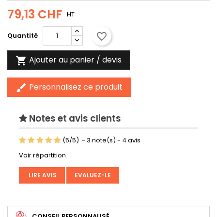
79,13 CHF
HT
favorite_border
Quantité
Ajouter au panier / devis

Personnalisez ce produit
brush
Notes et avis clients
(
5
/
5
)
-
3
note(s) -
4
avis
Voir répartition
LIRE AVIS
EVALUEZ-LE
CONSEIL PERSONNALISÉ