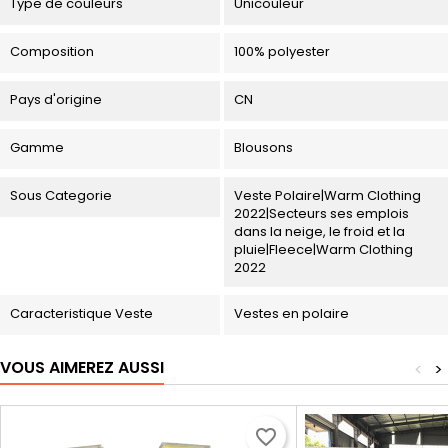
Type de couleurs
Unicouleur
Composition
100% polyester
Pays d'origine
CN
Gamme
Blousons
Sous Categorie
Veste Polaire|Warm Clothing
2022|Secteurs ses emplois
dans la neige, le froid et la
pluie|Fleece|Warm Clothing
2022
Caracteristique Veste
Vestes en polaire
VOUS AIMEREZ AUSSI
<
>
favorite_border