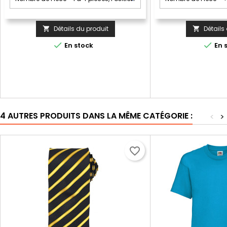
Détails du produit
Détails




En stock
En 
4 AUTRES PRODUITS DANS LA MÊME CATÉGORIE :
<
>
favorite_border