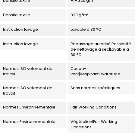
Densite textile
+/- 320 g/m²
Densite textile
320 g/m²
Instruction lavage
Lavable à 30 °C
Instruction lavage
Repassage autorisé|Possibilité
de nettoyage à sec|Lavable à
30 °C
Normes ISO vetement de
Coupe-
travail
vent|Respirant|Hydrofuge
Normes ISO vetement de
Sans normes spécifiques
travail
Normes Environnementale
Fair Working Conditions
Normes Environnementale
Végétalien|Fair Working
Conditions