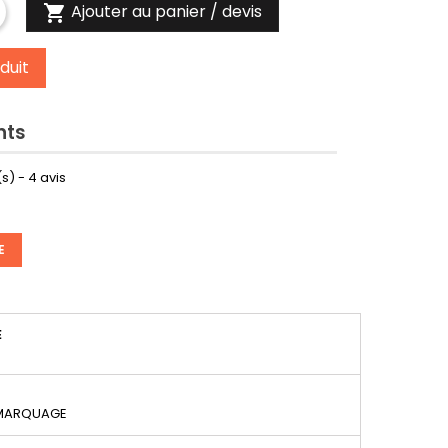
Ajouter au panier / devis

duit
nts
s) -
4
avis
E
É
 MARQUAGE