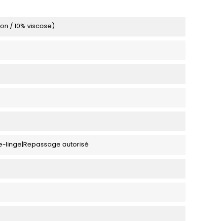
on / 10% viscose)
e-linge|Repassage autorisé