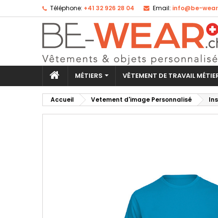
Téléphone:
+41 32 926 28 04
Email:
info@be-wear
Aj
Cr
Co
add_circle_outline
Vo
No
d'e
MÉTIERS
VÊTEMENT DE TRAVAIL MÉTI
Accueil
Vetement d'image Personnalisé
In