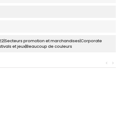
2022|Secteurs promotion et marchandises|Corporate
tivals et jeux|Beaucoup de couleurs
<
>