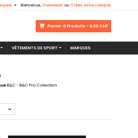

ançais
Bienvenue,
Connexion
ou
Créez votre compte
×
×
×
shopping_cart
Panier:
0
Produits - 0,00 CHF
VÊTEMENTS DE SPORT
MARQUES
n
s
e
que
B&C - B&C Pro Collection