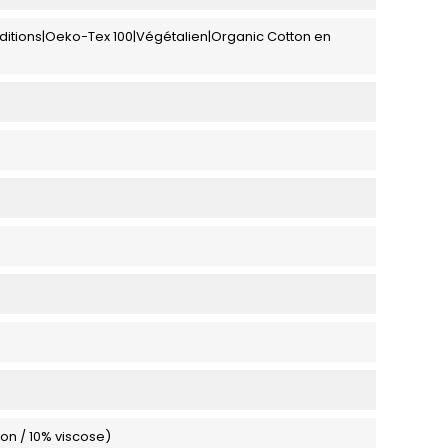
ditions|Oeko-Tex 100|Végétalien|Organic Cotton en
on / 10% viscose)