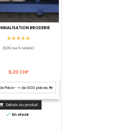
NNALISATION BRODERIE
(
5
/
5
) sur
5
note(s)
Prix
6,20 CHF
Détails du produit


En stock