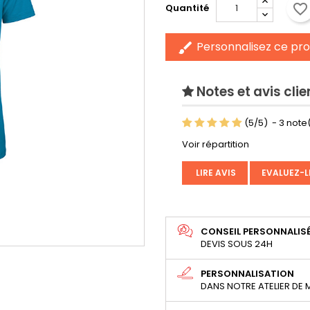
favorite_border
Quantité
Personnalisez ce pro
brush
Notes et avis clie
(
5
/
5
)
-
3
note(
Voir répartition
LIRE AVIS
EVALUEZ-L
CONSEIL PERSONNALIS
DEVIS SOUS 24H
PERSONNALISATION
DANS NOTRE ATELIER DE