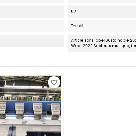
BD
T-shirts
Article sans label|Sustainable 
Wear 2022|Secteurs musique, fes
favorite_border