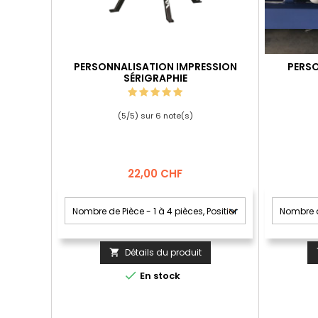
PERSONNALISATION IMPRESSION
PERSO
SÉRIGRAPHIE
(
5
/
5
) sur
6
note(s)
Prix
22,00 CHF
Détails du produit


En stock