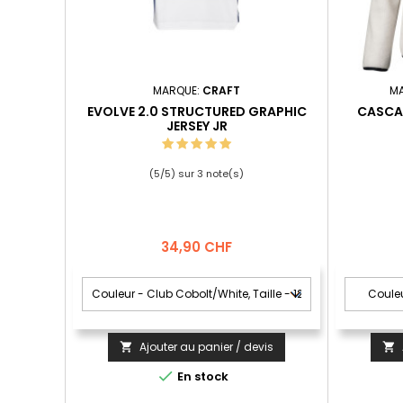
MARQUE:
CRAFT
M
EVOLVE 2.0 STRUCTURED GRAPHIC
CASCAD
JERSEY JR
(
5
/
5
) sur
3
note(s)
Prix
34,90 CHF
Ajouter au panier / devis



En stock