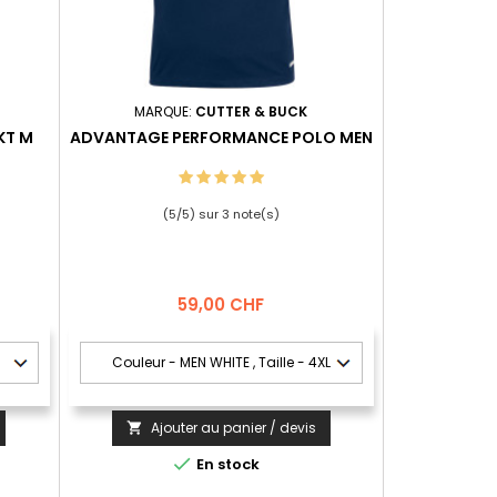
MARQUE:
CUTTER & BUCK
KT M
ADVANTAGE PERFORMANCE POLO MEN
(
5
/
5
) sur
3
note(s)
Prix
59,00 CHF
Ajouter au panier / devis


En stock