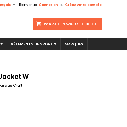

ançais
Bienvenue,
Connexion
ou
Créez votre compte
×
×
×
shopping_cart
Panier:
0
Produits - 0,00 CHF
VÊTEMENTS DE SPORT
MARQUES
n
s
 Jacket W
arque
Craft