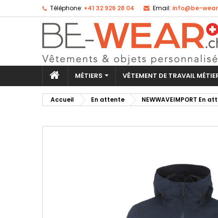
Téléphone:
+41 32 926 28 04
Email:
info@be-wear
Aj
Cr
Co
add_circle_outline
Vo
No
d'e
MÉTIERS
VÊTEMENT DE TRAVAIL MÉTI
Accueil
En attente
NEWWAVEIMPORT En att