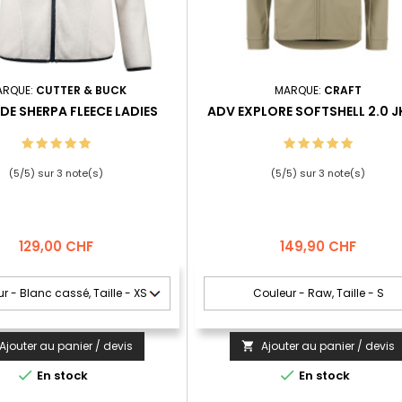
ARQUE:
CUTTER & BUCK
MARQUE:
CRAFT
E SHERPA FLEECE LADIES
ADV EXPLORE SOFTSHELL 2.0 J
(
5
/
5
) sur
3
note(s)
(
5
/
5
) sur
3
note(s)
Prix
Prix
129,00 CHF
149,90 CHF
Ajouter au panier / devis
Ajouter au panier / devis



En stock
En stock