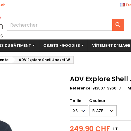
.ch
Fr
outer à ma liste d'envies
éer une liste d'envies
nnexion

Créer une nouvelle liste
us devez être connecté pour ajouter des produits à votre liste
m de la liste d'envies
nvies.
ERS DU BÂTIMENT
OBJETS -GOODIES
VÊTEMENT D'IMAGE
Annuler
Connexio
ente
ADV Explore Shell Jacket W
Annuler
Créer une liste d'envie
ADV Explore Shell
Référence
1913807-3960-3
M
Taille
Couleur
249,90 CHF
HT