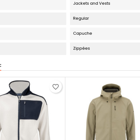
Jackets and Vests
Regular
Capuche
Zippées
:
favorite_border