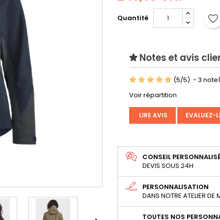
favorite_border
Quantité
Notes et avis clie
(
5
/
5
)
-
3
note(
Voir répartition
LIRE AVIS
EVALUEZ-L
CONSEIL PERSONNALIS
DEVIS SOUS 24H
PERSONNALISATION
DANS NOTRE ATELIER DE
TOUTES NOS PERSONNA