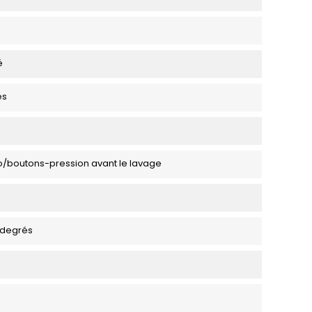
é
es
o/boutons-pression avant le lavage
 degrés