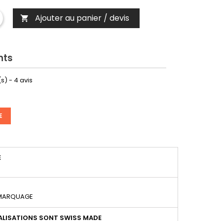
Ajouter au panier / devis

nts
s) -
4
avis
E
É
 MARQUAGE
LISATIONS SONT SWISS MADE