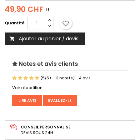
49,90 CHF
HT
favorite_border
Quantité
Ajouter au panier / devis

Notes et avis clients
(
5
/
5
)
-
3
note(s) -
4
avis
Voir répartition
LIRE AVIS
EVALUEZ-LE
CONSEIL PERSONNALISÉ
DEVIS SOUS 24H