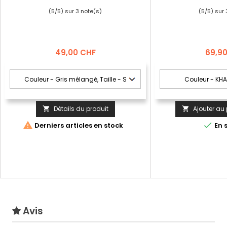
(
5
/
5
) sur
3
note(s)
(
5
/
5
) sur
Prix
Prix
49,00 CHF
69,9
Détails du produit
Ajouter au 




Derniers articles en stock
En 
Avis