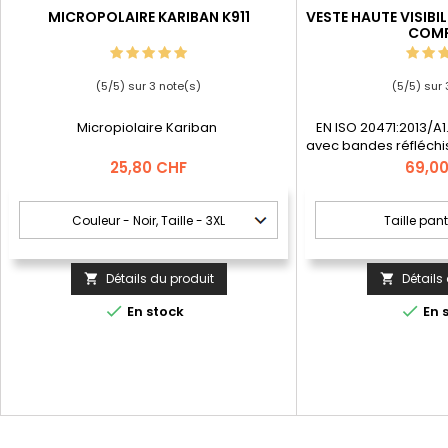
MICROPOLAIRE KARIBAN K911
VESTE HAUTE VISIBI
COM
(
5
/
5
) sur
3
note(s)
(
5
/
5
) sur
Micropiolaire Kariban
EN ISO 20471:2013/A1.
avec bandes réfléchis
résis
Prix
Prix
25,80 CHF
69,0
Détails du produit
Détails




En stock
En 