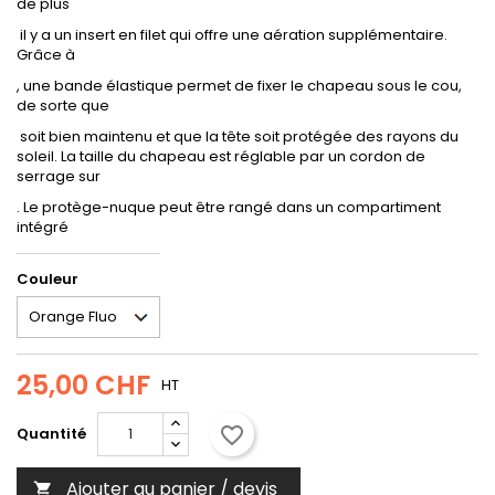
de plus
il y a un insert en filet qui offre une aération supplémentaire.
Grâce à
, une bande élastique permet de fixer le chapeau sous le cou,
de sorte que
soit bien maintenu et que la tête soit protégée des rayons du
soleil. La taille du chapeau est réglable par un cordon de
serrage sur
. Le protège-nuque peut être rangé dans un compartiment
intégré
Couleur
25,00 CHF
HT
favorite_border
Quantité
Ajouter au panier / devis
