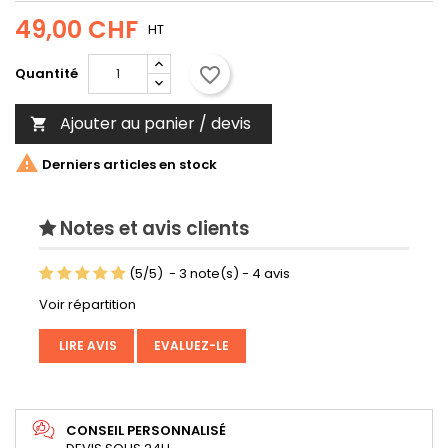
49,00 CHF
HT
favorite_border
Quantité
Ajouter au panier / devis


Derniers articles en stock
Notes et avis clients
(
5
/
5
)
-
3
note(s) -
4
avis
Voir répartition
LIRE AVIS
EVALUEZ-LE
CONSEIL PERSONNALISÉ