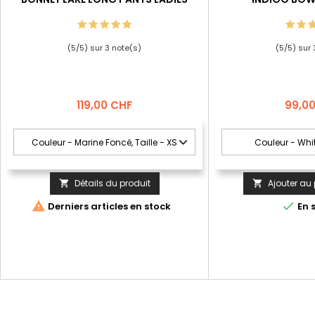
(
5
/
5
) sur
3
note(s)
(
5
/
5
) sur
Prix
Prix
119,00 CHF
99,0
Détails du produit
Ajouter au 




Derniers articles en stock
En 