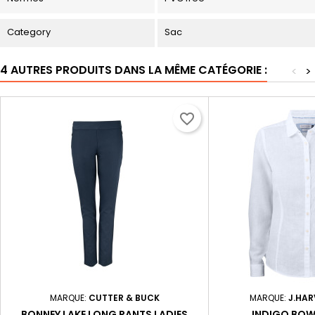
Category
Sac
4 AUTRES PRODUITS DANS LA MÊME CATÉGORIE :
<
>
favorite_border
MARQUE:
CUTTER & BUCK
MARQUE:
J.HAR
BONNEY LAKE LONG PANTS LADIES
INDIGO BO