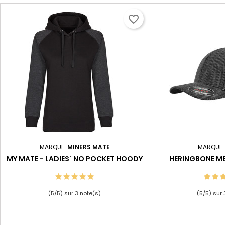
favorite_border
MARQUE:
MINERS MATE
MARQUE
MY MATE - LADIES´ NO POCKET HOODY
HERINGBONE ME
(
5
/
5
) sur
3
note(s)
(
5
/
5
) sur