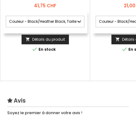
Prix
Prix
41,75 CHF
21,0
Détails du produit
Détails




En stock
En 
Avis
Soyez le premier à donner votre avis !