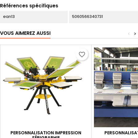
Références spécifiques
ean13
5060566340731
VOUS AIMEREZ AUSSI
<
>
favorite_border
PERSONNALISATION IMPRESSION
PERSONNALISA
SÉRIGRAPHIE