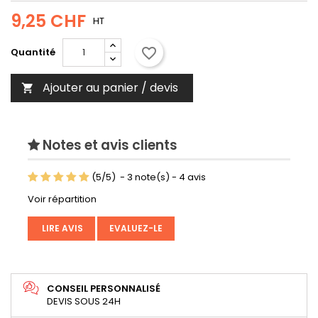
9,25 CHF
HT
favorite_border
Quantité
Ajouter au panier / devis

Notes et avis clients
(
5
/
5
)
-
3
note(s) -
4
avis
Voir répartition
LIRE AVIS
EVALUEZ-LE
CONSEIL PERSONNALISÉ
DEVIS SOUS 24H