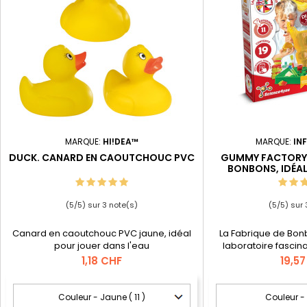
MARQUE:
HI!DEA™
MARQUE:
IN
DUCK. CANARD EN CAOUTCHOUC PVC
GUMMY FACTORY.
BONBONS, IDÉA
(
5
/
5
) sur
3
note(s)
(
5
/
5
) sur
Canard en caoutchouc PVC jaune, idéal
La Fabrique de Bonb
pour jouer dans l'eau
laboratoire fascin
enfants d'explorer le
Prix
Prix
1,18 CHF
19,5
en créant de délicieu
différentes formes, 
Avec ce kit, les en