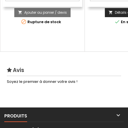
réaliser 11 expérie
amusantes, dévelo
imagination et leur 
Ajouter au panier / devis
Détails


de.


Rupture de stock
En 
Avis
Soyez le premier à donner votre avis !

PRODUITS