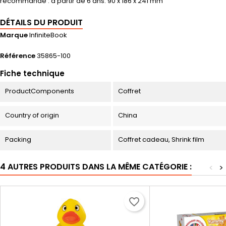
recommandé : à partir de 6 ans. 90 x 186 x 241 mm
DÉTAILS DU PRODUIT
Marque
InfiniteBook
Référence
35865-100
Fiche technique
ProductComponents
Coffret
Country of origin
China
Packing
Coffret cadeau, Shrink film
4 AUTRES PRODUITS DANS LA MÊME CATÉGORIE :
<
>
favorite_border