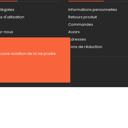
 légales
Informations personnelles
 d'utilisation
Retours produit
Commandes
ez-nous
Avoirs
ite
Adresses
s
Bons de réduction
ucune violation de la vie privée.
Copyright 2026 BE-WEAR. Tous droits réservés. | Freelance Expert PrestaS
Surveillance de la sécurité par