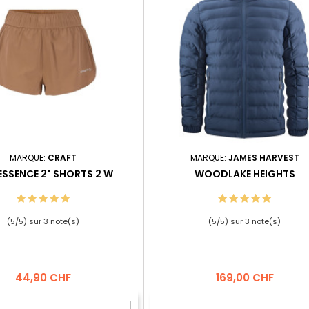
MARQUE:
CRAFT
MARQUE:
JAMES HARVEST
ESSENCE 2" SHORTS 2 W
WOODLAKE HEIGHTS
(
5
/
5
) sur
3
note(s)
(
5
/
5
) sur
3
note(s)
Prix
Prix
44,90 CHF
169,00 CHF