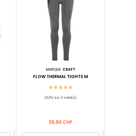
MARQUE:
CRAFT
FLOW THERMAL TIGHTS M
(
5
/
5
) sur
3
note(s)
Prix
39,90 CHF