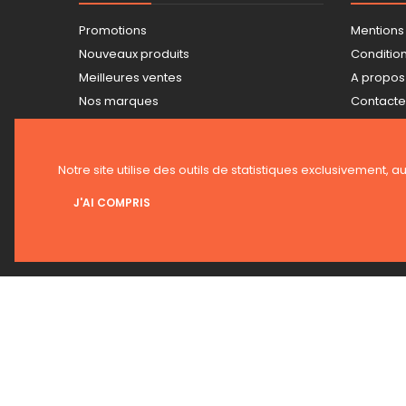
Promotions
Mentions
Nouveaux produits
Conditions
Meilleures ventes
A propos
Nos marques
Contact
Tarifs professionnels
Plan du s
Guide achat Snickers
Magasin
Notre site utilise des outils de statistiques exclusivement, a
J'AI COMPRIS
LETTRE D'INFORMATIONS
© 