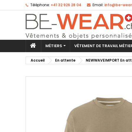
Téléphone:
+41 32 926 28 04
Email:
info@be-wear
Aj
Cr
Co
add_circle_outline
Vo
No
d'e
MÉTIERS
VÊTEMENT DE TRAVAIL MÉTI
Accueil
En attente
NEWWAVEIMPORT En att