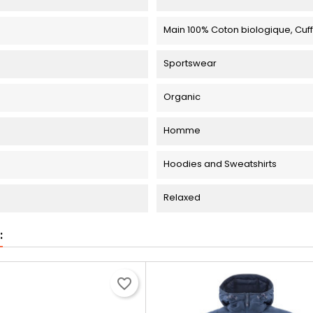
Main 100% Coton biologique, Cuf
Sportswear
Organic
Homme
Hoodies and Sweatshirts
Relaxed
:
favorite_border