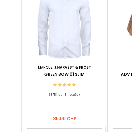
MARQUE:
J.HARVEST & FROST
GREEN BOW 01 SLIM
ADV 
(
5
/
5
) sur
3
note(s)
Prix
85,00 CHF