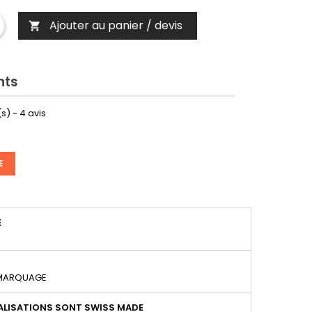
Ajouter au panier / devis

nts
s) -
4
avis
E
É
 MARQUAGE
LISATIONS SONT SWISS MADE