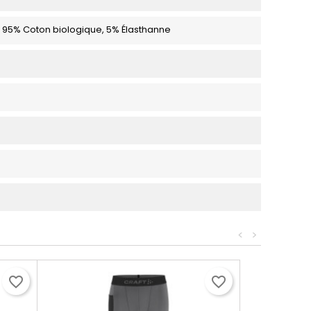
f 95% Coton biologique, 5% Élasthanne
<
>
favorite_border
favorite_border