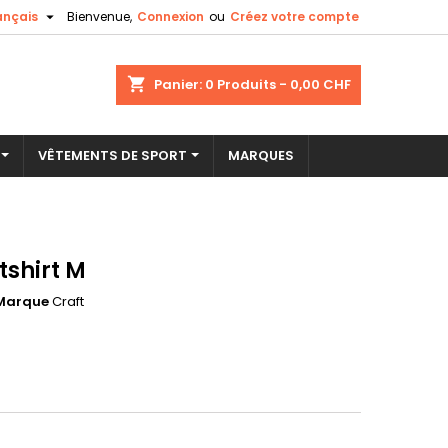

ançais
Bienvenue,
Connexion
ou
Créez votre compte
×
×
×
shopping_cart
Panier:
0
Produits - 0,00 CHF
VÊTEMENTS DE SPORT
MARQUES
n
s
shirt M
Marque
Craft