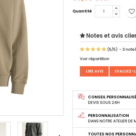
favorite_border
Quantité
Notes et avis clie
(
5
/
5
)
-
3
note(
Voir répartition
LIRE AVIS
EVALUEZ-L
CONSEIL PERSONNALIS
DEVIS SOUS 24H
PERSONNALISATION
DANS NOTRE ATELIER DE
TOUTES NOS PERSONNA