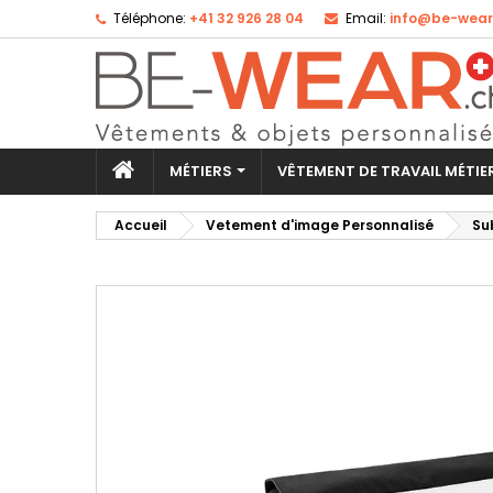
Téléphone:
+41 32 926 28 04
Email:
info@be-wear
Aj
Cr
Co
add_circle_outline
Vo
No
d'e
MÉTIERS
VÊTEMENT DE TRAVAIL MÉTI
Accueil
Vetement d'image Personnalisé
Su