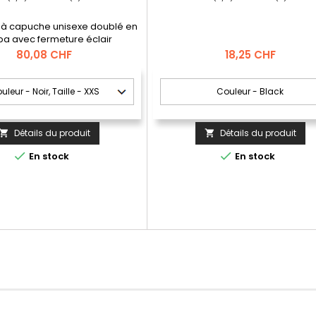
t à capuche unisexe doublé en
pa avec fermeture éclair
Prix
Prix
80,08 CHF
18,25 CHF
Détails du produit
Détails du produit




En stock
En stock