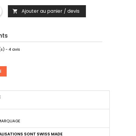
Ajouter au panier / devis

nts
s) -
4
avis
E
É
 MARQUAGE
LISATIONS SONT SWISS MADE