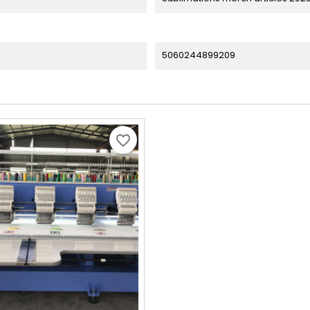
5060244899209
favorite_border