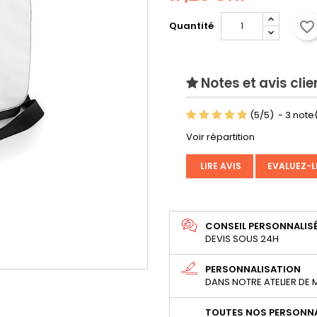
favorite_border
Quantité
Notes et avis clie
(
5
/
5
)
-
3
note(
Voir répartition
LIRE AVIS
EVALUEZ-L
CONSEIL PERSONNALIS
DEVIS SOUS 24H
PERSONNALISATION
DANS NOTRE ATELIER DE
TOUTES NOS PERSONNA