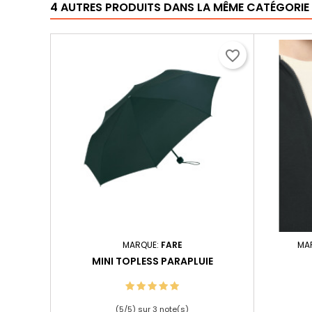
4 AUTRES PRODUITS DANS LA MÊME CATÉGORIE 
favorite_border
MARQUE:
FARE
MA
MINI TOPLESS PARAPLUIE
(
5
/
5
) sur
3
note(s)