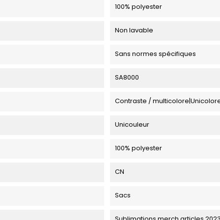
100% polyester
Non lavable
Sans normes spécifiques
SA8000
Contraste / multicolore|Unicolor
Unicouleur
100% polyester
CN
Sacs
Sublimations merch articles 20