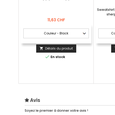
Sweatshir
sher
Prix
11,63 CHF
Détails du produit


En stock
Avis
Soyez le premier à donner votre avis !