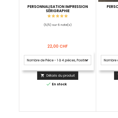
PERSONNALISATION IMPRESSION
PERSO
SÉRIGRAPHIE
(
5
/
5
) sur
6
note(s)
Prix
22,00 CHF
Détails du produit


En stock