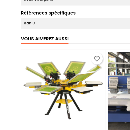
Références spécifiques
ean13
VOUS AIMEREZ AUSSI
favorite_border