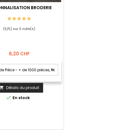
NNALISATION BRODERIE
(
5
/
5
) sur
5
note(s)
Prix
6,20 CHF
Détails du produit


En stock