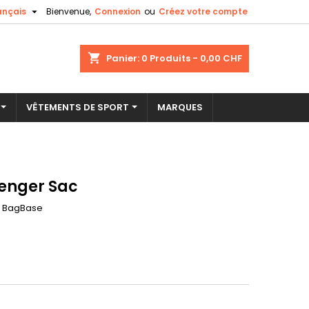

ançais
Bienvenue,
Connexion
ou
Créez votre compte
×
×
×
shopping_cart
Panier:
0
Produits - 0,00 CHF
VÊTEMENTS DE SPORT
MARQUES
n
s
enger Sac
BagBase