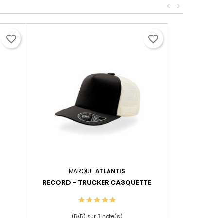
<
>
favorite_border
favorite_border
MARQUE:
ATLANTIS
RECORD - TRUCKER CASQUETTE
(
5
/
5
) sur
3
note(s)