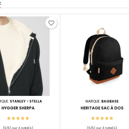
:
favorite_border
RQUE:
STANLEY - STELLA
MARQUE:
BAGBASE
HYGGER SHERPA
HERITAGE SAC À DOS
(
5
/
5
) sur
3
note(s)
(
5
/
5
) sur
3
note(s)