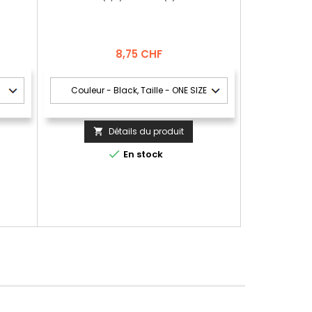
Prix
8,75 CHF
Détails du produit


En stock