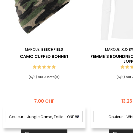
MARQUE:
BEECHFIELD
MARQUE:
X.O 
CAMO CUFFED BONNET
FEMME´S ROUNDNEC
LON
(
5
/
5
) sur
3
note(s)
(
5
/
5
) sur
Prix
Prix
7,00 CHF
13,2