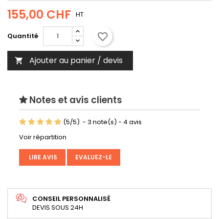
155,00 CHF
HT
favorite_border
Quantité
Ajouter au panier / devis

Notes et avis clients
(
5
/
5
)
-
3
note(s) -
4
avis
Voir répartition
LIRE AVIS
EVALUEZ-LE
CONSEIL PERSONNALISÉ
DEVIS SOUS 24H