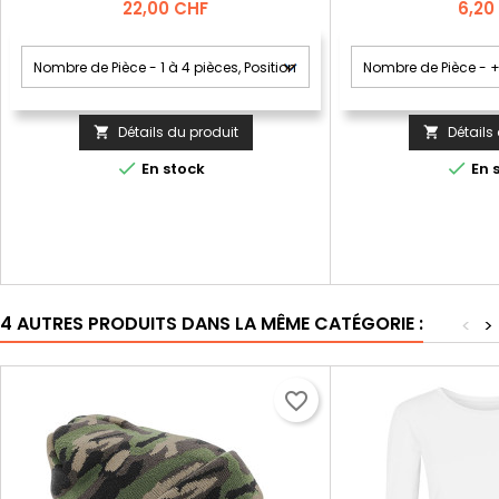
Prix
Prix
22,00 CHF
6,20
Détails du produit
Détails




En stock
En 
4 AUTRES PRODUITS DANS LA MÊME CATÉGORIE :
<
>
favorite_border