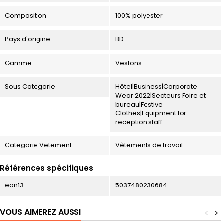
Composition
100% polyester
Pays d'origine
BD
Gamme
Vestons
Sous Categorie
Hôtel|Business|Corporate
Wear 2022|Secteurs Foire et
bureau|Festive
Clothes|Equipment for
reception staff
Categorie Vetement
Vêtements de travail
Références spécifiques
ean13
5037480230684
VOUS AIMEREZ AUSSI
<
>