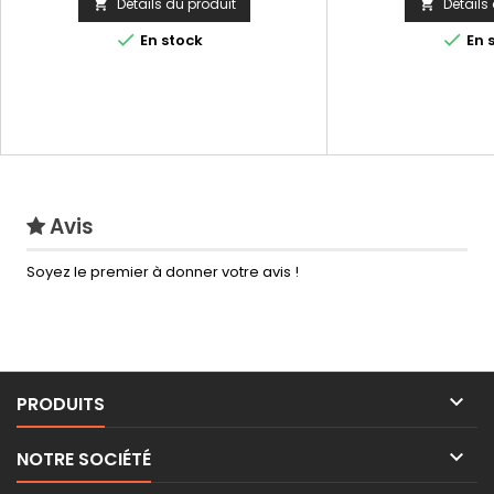
Détails du produit
Détails




En stock
En 
Avis
Soyez le premier à donner votre avis !

PRODUITS

NOTRE SOCIÉTÉ