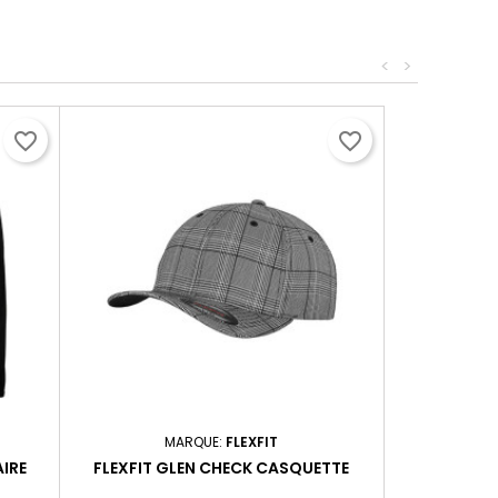
<
>
favorite_border
favorite_border
MARQUE:
FLEXFIT
IRE
FLEXFIT GLEN CHECK CASQUETTE