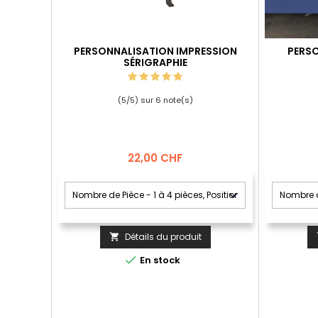
PERSONNALISATION IMPRESSION
PERSO
SÉRIGRAPHIE
(
5
/
5
) sur
6
note(s)
Prix
22,00 CHF
Détails du produit


En stock