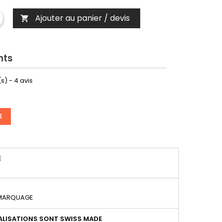
Ajouter au panier / devis

nts
s) -
4
avis
E
É
 MARQUAGE
LISATIONS SONT SWISS MADE