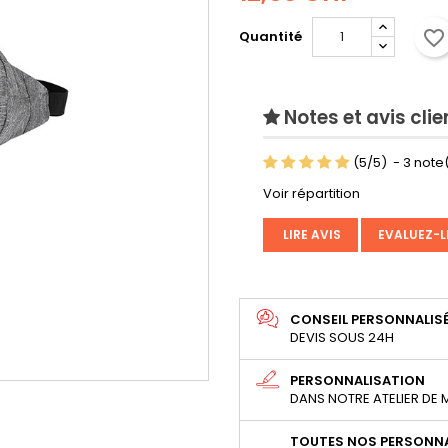
favorite_border
Quantité
Notes et avis clie
(
5
/
5
)
-
3
note(
Voir répartition
LIRE AVIS
EVALUEZ-L
CONSEIL PERSONNALIS
DEVIS SOUS 24H
PERSONNALISATION
DANS NOTRE ATELIER DE
TOUTES NOS PERSONNA