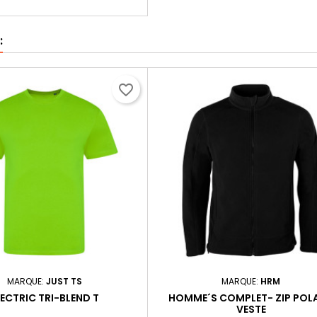
:
favorite_border
MARQUE:
JUST TS
MARQUE:
HRM
LECTRIC TRI-BLEND T
HOMME´S COMPLET- ZIP POLA
VESTE