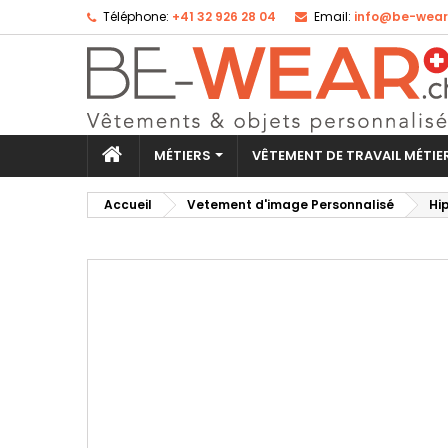
Téléphone:
+41 32 926 28 04
Email:
info@be-wear
Aj
Cr
Co
add_circle_outline
Vo
No
d'e
MÉTIERS
VÊTEMENT DE TRAVAIL MÉTI
Accueil
Vetement d'image Personnalisé
Hip