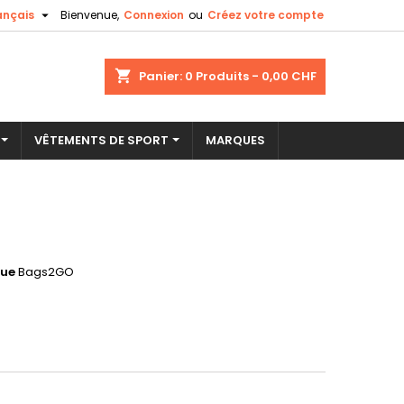

ançais
Bienvenue,
Connexion
ou
Créez votre compte
×
×
×
shopping_cart
Panier:
0
Produits - 0,00 CHF
VÊTEMENTS DE SPORT
MARQUES
n
s
ue
Bags2GO