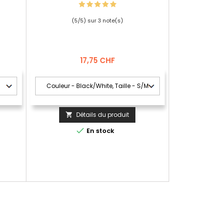
(
5
/
5
) sur
3
note(s)
Prix
17,75 CHF
Détails du produit


En stock