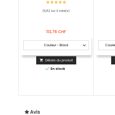
(
5
/
5
) sur
3
note(s)
Prix
113,76 CHF
Détails du produit


En stock
Avis