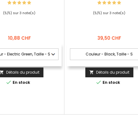
(
5
/
5
) sur
3
note(s)
(
5
/
5
) sur
3
note(s)
Prix
Prix
10,88 CHF
39,50 CHF
Détails du produit
Détails du produit




En stock
En stock