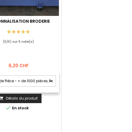
NNALISATION BRODERIE
(
5
/
5
) sur
5
note(s)
Prix
6,20 CHF
Détails du produit


En stock