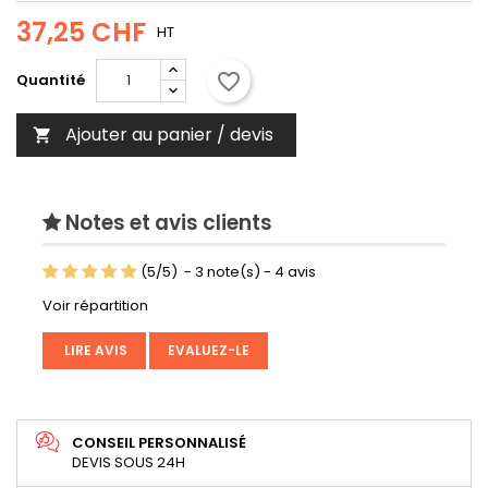
37,25 CHF
HT
favorite_border
Quantité
Ajouter au panier / devis

Notes et avis clients
(
5
/
5
)
-
3
note(s) -
4
avis
Voir répartition
LIRE AVIS
EVALUEZ-LE
CONSEIL PERSONNALISÉ
DEVIS SOUS 24H