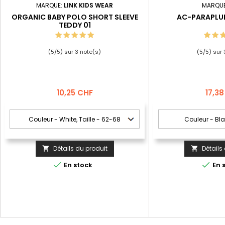
MARQUE:
LINK KIDS WEAR
MARQU
ORGANIC BABY POLO SHORT SLEEVE
AC-PARAPLUI
TEDDY 01
(
5
/
5
) sur
3
note(s)
(
5
/
5
) sur
Prix
Prix
10,25 CHF
17,3
Détails du produit
Détails




En stock
En 