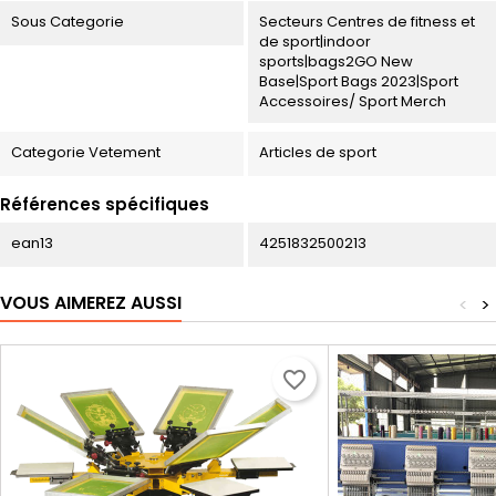
Sous Categorie
Secteurs Centres de fitness et
de sport|indoor
sports|bags2GO New
Base|Sport Bags 2023|Sport
Accessoires/ Sport Merch
Categorie Vetement
Articles de sport
Références spécifiques
ean13
4251832500213
VOUS AIMEREZ AUSSI
<
>
favorite_border