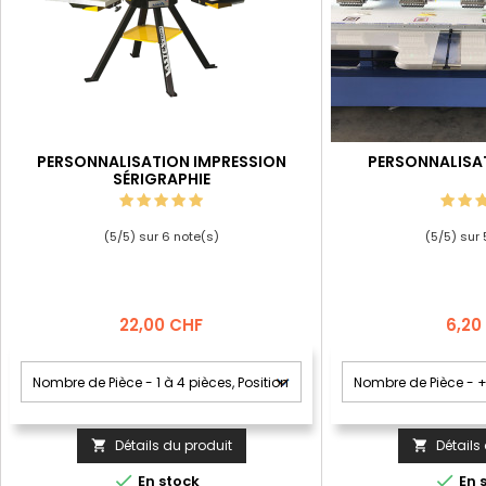
PERSONNALISATION IMPRESSION
PERSONNALISA
SÉRIGRAPHIE
(
5
/
5
) sur
6
note(s)
(
5
/
5
) sur
Prix
Prix
22,00 CHF
6,20
Détails du produit
Détails




En stock
En 