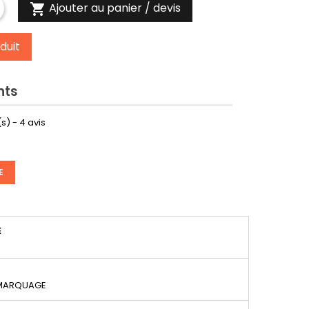
Ajouter au panier / devis

duit
nts
s) -
4
avis
E
É
 MARQUAGE