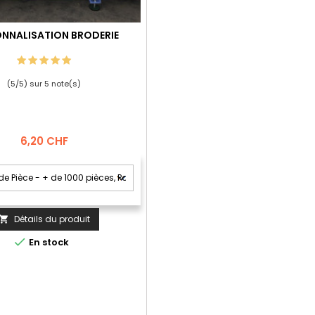
NNALISATION BRODERIE
(
5
/
5
) sur
5
note(s)
Prix
6,20 CHF
Détails du produit


En stock