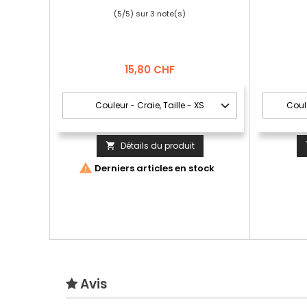
(
5
/
5
) sur
3
note(s)
Prix
15,80 CHF
Détails du produit


Derniers articles en stock
Avis