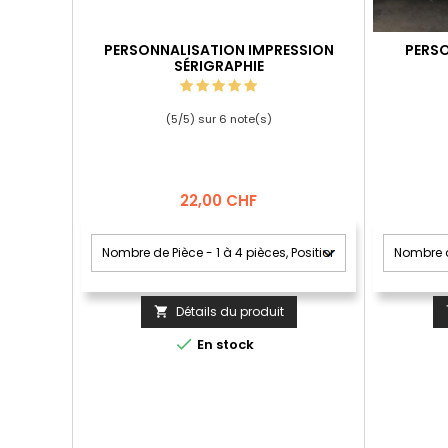
PERSONNALISATION IMPRESSION
PERSO
SÉRIGRAPHIE
(
5
/
5
) sur
6
note(s)
Prix
22,00 CHF
Détails du produit


En stock