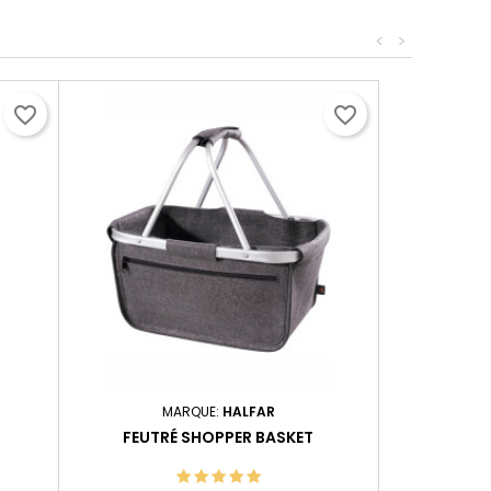
<
>
favorite_border
favorite_border
MARQUE:
HALFAR
FEUTRÉ SHOPPER BASKET