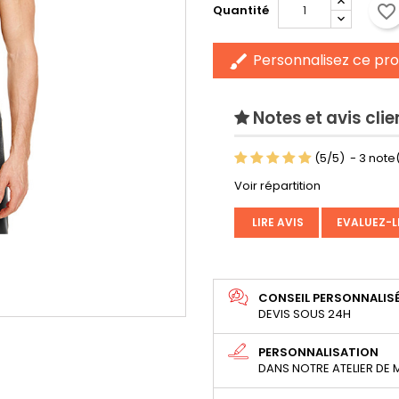
favorite_border
Quantité
Personnalisez ce pro
brush
Notes et avis clie
(
5
/
5
)
-
3
note(
Voir répartition
LIRE AVIS
EVALUEZ-L
CONSEIL PERSONNALIS
DEVIS SOUS 24H
PERSONNALISATION
DANS NOTRE ATELIER DE