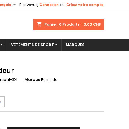

ançais
Bienvenue,
Connexion
ou
Créez votre compte
×
×
×
shopping_cart
Panier:
0
Produits - 0,00 CHF
VÊTEMENTS DE SPORT
MARQUES
n
s
deur
rcoal-3XL
Marque
Burnside