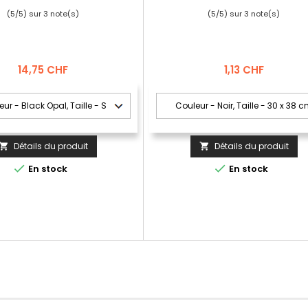
(
5
/
5
) sur
3
note(s)
(
5
/
5
) sur
3
note(s)
Prix
Prix
14,75 CHF
1,13 CHF
Détails du produit
Détails du produit




En stock
En stock