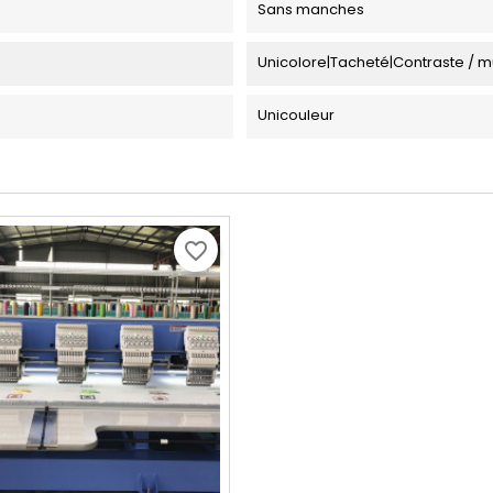
Sans manches
Unicolore|Tacheté|Contraste / mu
Unicouleur
favorite_border