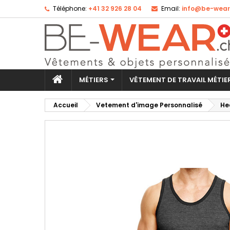
Téléphone:
+41 32 926 28 04
Email:
info@be-wear
Aj
Cr
Co
add_circle_outline
Vo
No
d'e
MÉTIERS
VÊTEMENT DE TRAVAIL MÉTI
Accueil
Vetement d'image Personnalisé
He