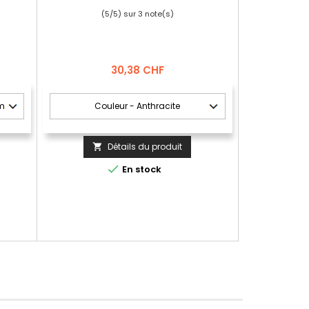
(
5
/
5
) sur
3
note(s)
Prix
30,38 CHF
Détails du produit


En stock