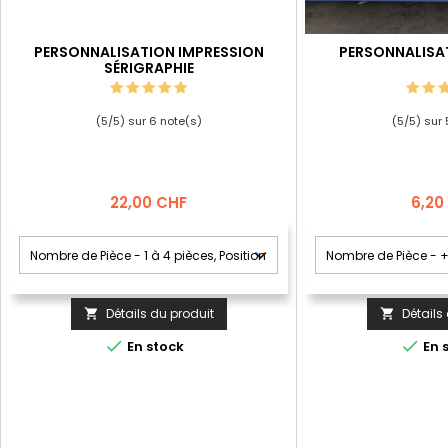
PERSONNALISATION IMPRESSION
PERSONNALISA
SÉRIGRAPHIE
(
5
/
5
) sur
6
note(s)
(
5
/
5
) sur
Prix
Prix
22,00 CHF
6,20
Détails du produit
Détails




En stock
En 