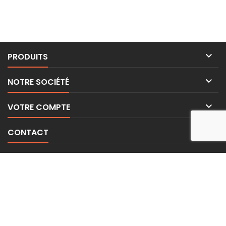

PRODUITS

NOTRE SOCIÉTÉ

VOTRE COMPTE

CONTACT
LETTRE D'INFORMATIONS
© Copyright 2026 BE-WEAR. Tous droits réservés. | Freelance Expert
Surveillance de la sécurité par