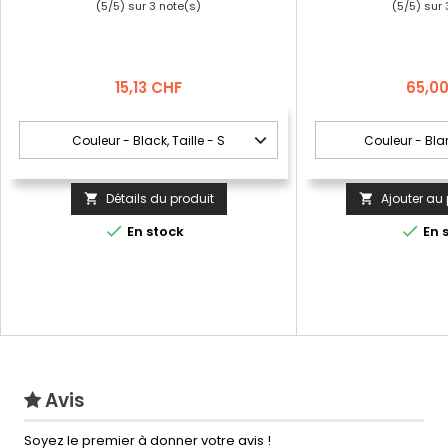
(
5
/
5
) sur
3
note(s)
(
5
/
5
) sur
Prix
Prix
15,13 CHF
65,0
Détails du produit
Ajouter au 




En stock
En 
Avis
Soyez le premier à donner votre avis !