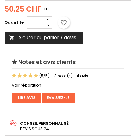
50,25 CHF
HT
favorite_border
Quantité
Ajouter au panier / devis

Notes et avis clients
(
5
/
5
)
-
3
note(s) -
4
avis
Voir répartition
LIRE AVIS
EVALUEZ-LE
CONSEIL PERSONNALISÉ
DEVIS SOUS 24H