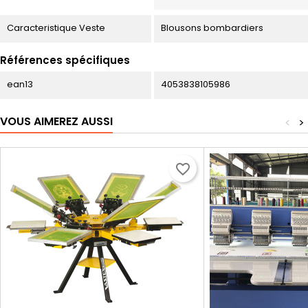
Caracteristique Veste
Blousons bombardiers
Références spécifiques
ean13
4053838105986
VOUS AIMEREZ AUSSI
<
>
favorite_border