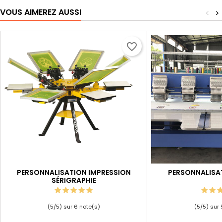
VOUS AIMEREZ AUSSI
<
>
favorite_border
PERSONNALISATION IMPRESSION
PERSONNALISA
SÉRIGRAPHIE
(
5
/
5
) sur
6
note(s)
(
5
/
5
) sur