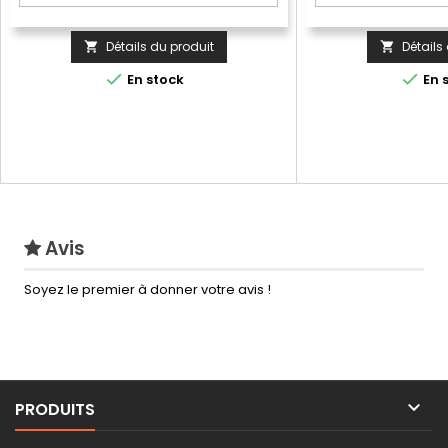
Détails du produit
Détails




En stock
En 
Avis
Soyez le premier à donner votre avis !

PRODUITS