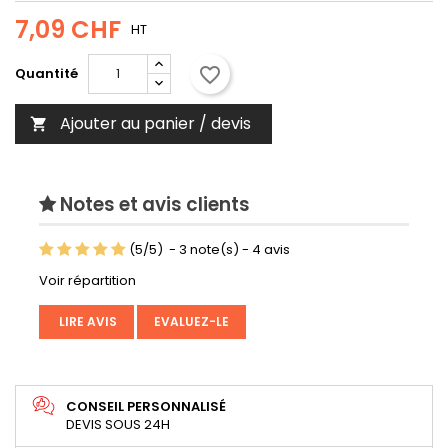
7,09 CHF
HT
favorite_border
Quantité
Ajouter au panier / devis

Notes et avis clients
(
5
/
5
)
-
3
note(s) -
4
avis
Voir répartition
LIRE AVIS
EVALUEZ-LE
CONSEIL PERSONNALISÉ
DEVIS SOUS 24H