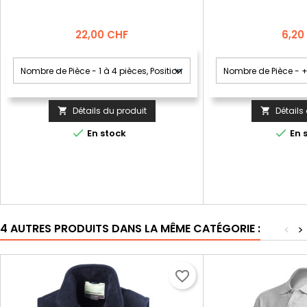
Prix
Prix
22,00 CHF
6,20
Détails du produit
Détails




En stock
En 
4 AUTRES PRODUITS DANS LA MÊME CATÉGORIE :
<
>
favorite_border