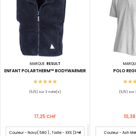
MARQUE:
RESULT
MARQU
ENFANT POLARTHERM™ BODYWARMER
POLO REG
(
5
/
5
) sur
3
note(s)
(
5
/
5
) sur
Prix
Prix
17,25 CHF
10,3