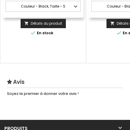
Détails du produit
Détails




En stock
En 
Avis
Soyez le premier à donner votre avis !

PRODUITS