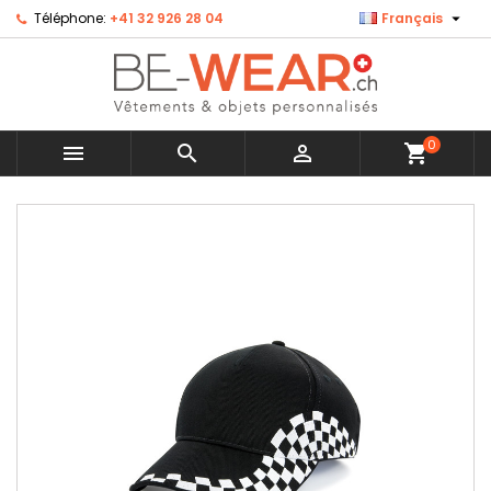

Téléphone:
+41 32 926 28 04
Français
×
×
×
Ajouter à ma liste d'envies
Créer une liste d'envies
Connexion
Créer une nouvelle liste
add_circle_outline
Vous devez être connecté pour ajouter des produits
Nom de la liste d'envies
à votre liste d'envies.
0



shopping_cart
Annuler
Connexion
MENU
Annuler
Créer une liste d'envies