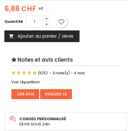
6,88 CHF
HT
favorite_border
Quantité
Ajouter au panier / devis

Notes et avis clients
(
5
/
5
)
-
3
note(s) -
4
avis
Voir répartition
LIRE AVIS
EVALUEZ-LE
CONSEIL PERSONNALISÉ
DEVIS SOUS 24H