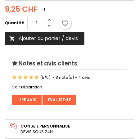
9,25 CHF
HT
favorite_border
Quantité
Ajouter au panier / devis

Notes et avis clients
(
5
/
5
)
-
3
note(s) -
4
avis
Voir répartition
LIRE AVIS
EVALUEZ-LE
CONSEIL PERSONNALISÉ
DEVIS SOUS 24H