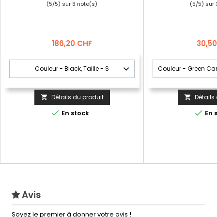
(
5
/
5
) sur
3
note(s)
(
5
/
5
) sur
Prix
Prix
186,20 CHF
30,5
Détails du produit
Détails




En stock
En 
Avis
Soyez le premier à donner votre avis !