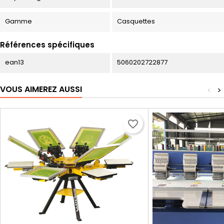
Gamme
Casquettes
Références spécifiques
ean13
5060202722877
VOUS AIMEREZ AUSSI
<
>
favorite_border