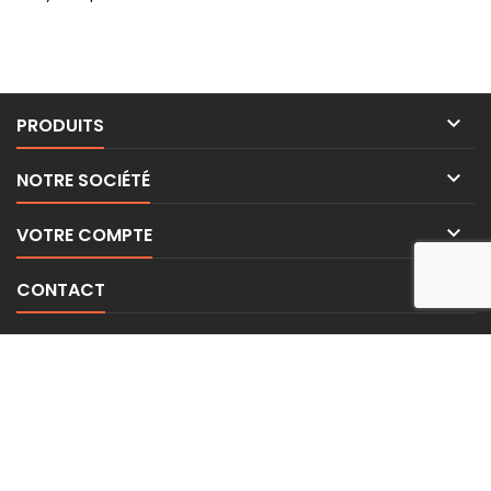

PRODUITS

NOTRE SOCIÉTÉ

VOTRE COMPTE

CONTACT
LETTRE D'INFORMATIONS
© Copyright 2026 BE-WEAR. Tous droits réservés. | Freelance Expert
Surveillance de la sécurité par