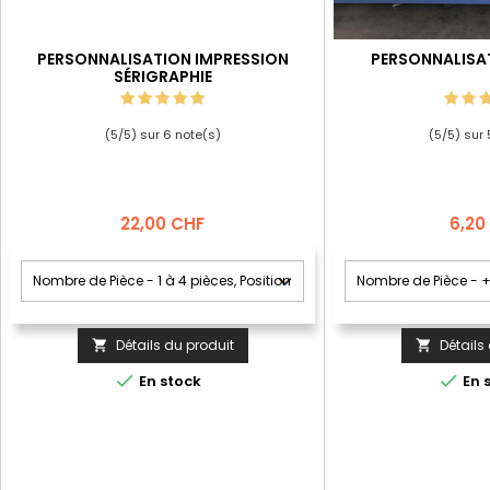
PERSONNALISATION IMPRESSION
PERSONNALISA
SÉRIGRAPHIE
(
5
/
5
) sur
6
note(s)
(
5
/
5
) sur
Prix
Prix
22,00 CHF
6,20
Détails du produit
Détails




En stock
En 