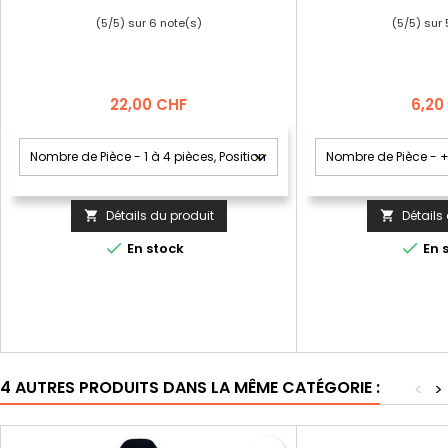
(
5
/
5
) sur
6
note(s)
(
5
/
5
) sur
Prix
Prix
22,00 CHF
6,20
Détails du produit
Détails




En stock
En 
4 AUTRES PRODUITS DANS LA MÊME CATÉGORIE :
<
>