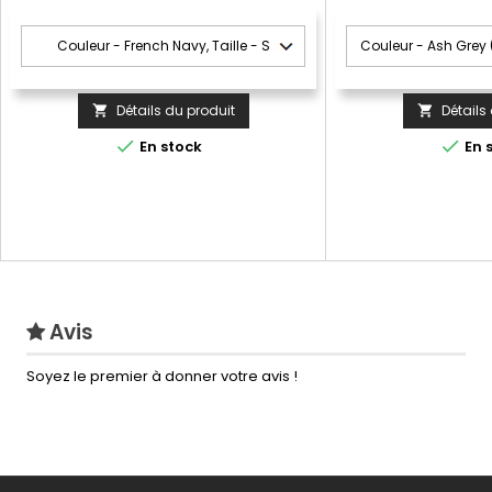
Détails du produit
Détails




En stock
En 
Avis
Soyez le premier à donner votre avis !