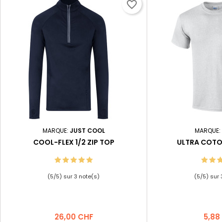
favorite_border
MARQUE:
JUST COOL
MARQUE:
COOL-FLEX 1/2 ZIP TOP
ULTRA COTO
(
5
/
5
) sur
3
note(s)
(
5
/
5
) sur
Prix
Prix
26,00 CHF
5,88