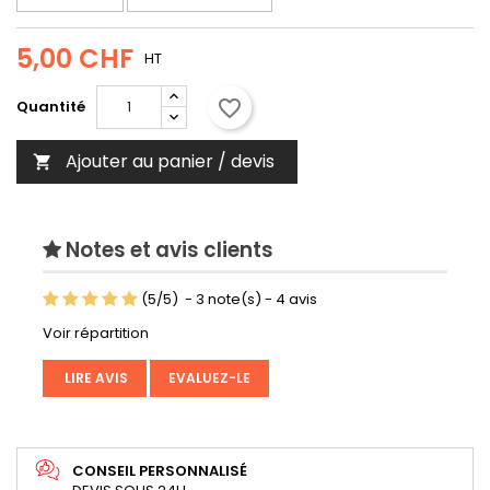
5,00 CHF
HT
favorite_border
Quantité
Ajouter au panier / devis

Notes et avis clients
(
5
/
5
)
-
3
note(s) -
4
avis
Voir répartition
LIRE AVIS
EVALUEZ-LE
CONSEIL PERSONNALISÉ