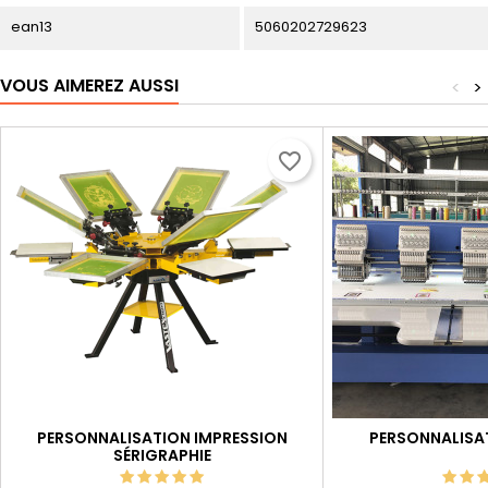
ean13
5060202729623
VOUS AIMEREZ AUSSI
<
>
favorite_border
PERSONNALISATION IMPRESSION
PERSONNALISA
SÉRIGRAPHIE