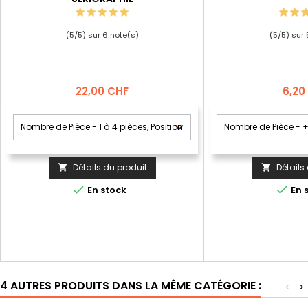
(
5
/
5
) sur
6
note(s)
(
5
/
5
) sur
Prix
Prix
22,00 CHF
6,20
Détails du produit
Détails




En stock
En 
4 AUTRES PRODUITS DANS LA MÊME CATÉGORIE :
<
>