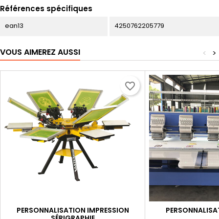
Références spécifiques
ean13
4250762205779
VOUS AIMEREZ AUSSI
<
>
favorite_border
PERSONNALISATION IMPRESSION
PERSONNALISA
SÉRIGRAPHIE