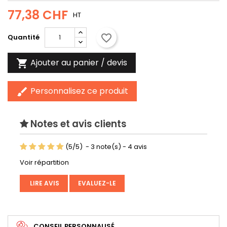
77,38 CHF
HT
favorite_border
Quantité
Ajouter au panier / devis

Personnalisez ce produit
brush
Notes et avis clients
(
5
/
5
)
-
3
note(s) -
4
avis
Voir répartition
LIRE AVIS
EVALUEZ-LE
CONSEIL PERSONNALISÉ