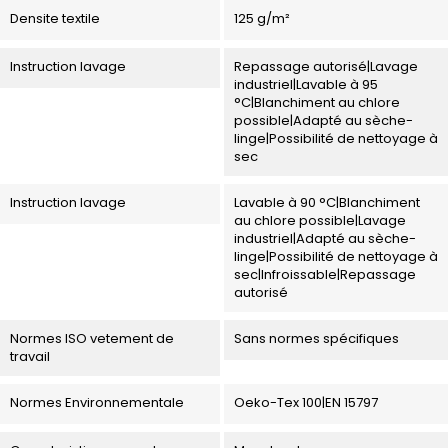
Densite textile
125 g/m²
Instruction lavage
Repassage autorisé|Lavage
industriel|Lavable à 95
°C|Blanchiment au chlore
possible|Adapté au sèche-
linge|Possibilité de nettoyage à
sec
Instruction lavage
Lavable à 90 °C|Blanchiment
au chlore possible|Lavage
industriel|Adapté au sèche-
linge|Possibilité de nettoyage à
sec|Infroissable|Repassage
autorisé
Normes ISO vetement de
Sans normes spécifiques
travail
Normes Environnementale
Oeko-Tex 100|EN 15797