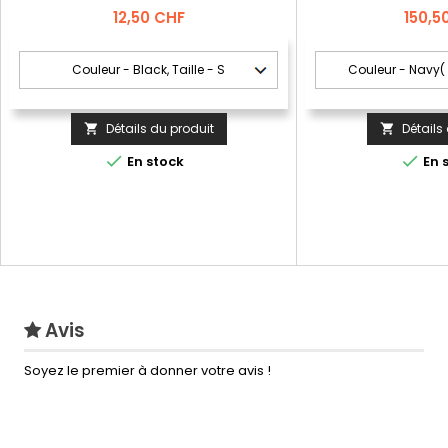
Prix
Prix
12,50 CHF
150,5
Détails du produit
Détails




En stock
En 
Avis
Soyez le premier à donner votre avis !