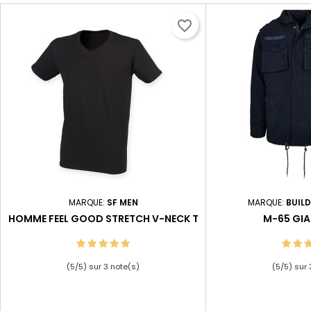
favorite_border
MARQUE:
SF MEN
MARQUE:
BUIL
HOMME FEEL GOOD STRETCH V-NECK T
M-65 GIA
(
5
/
5
) sur
3
note(s)
(
5
/
5
) sur