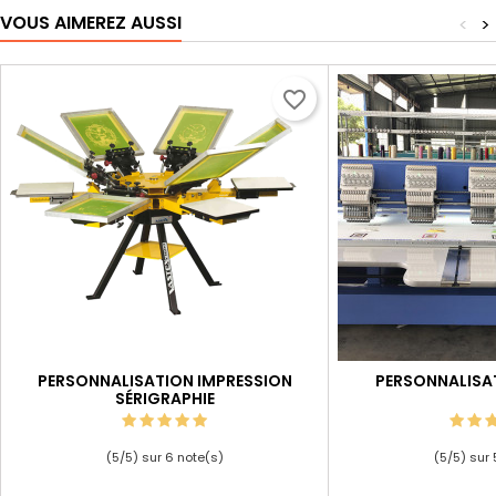
VOUS AIMEREZ AUSSI
<
>
favorite_border
PERSONNALISATION IMPRESSION
PERSONNALISA
SÉRIGRAPHIE
(
5
/
5
) sur
6
note(s)
(
5
/
5
) sur