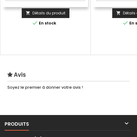
Détails du produit
Détails




En stock
En 
Avis
Soyez le premier à donner votre avis !

PRODUITS