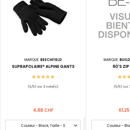
MARQUE:
BEECHFIELD
MARQUE:
BUIL
SUPRAPOLAIRE® ALPINE GANTS
90'S ZI
(
5
/
5
) sur
3
note(s)
(
5
/
5
) sur
Prix
Prix
4,88 CHF
61,2