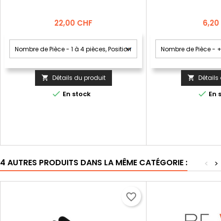
Prix
Prix
22,00 CHF
6,20
Détails du produit
Détails




En stock
En 
4 AUTRES PRODUITS DANS LA MÊME CATÉGORIE :
<
>
favorite_border