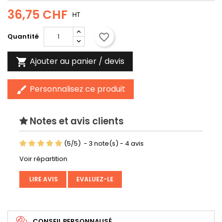
36,75 CHF
HT
favorite_border
Quantité
Ajouter au panier / devis

Personnalisez ce produit
brush
Notes et avis clients
(
5
/
5
)
-
3
note(s) -
4
avis
Voir répartition
LIRE AVIS
EVALUEZ-LE
CONSEIL PERSONNALISÉ