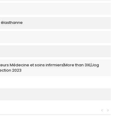
% élasthanne
eurs Médecine et soins infirmiers|More than 3XL|Jog
ection 2023
<
>