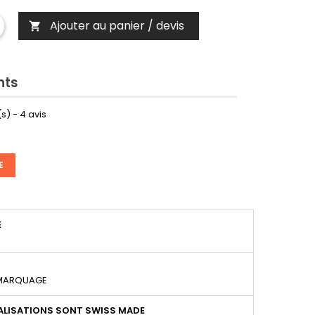
Ajouter au panier / devis

nts
s) -
4
avis
E
É
 MARQUAGE
LISATIONS SONT SWISS MADE