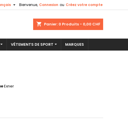

ançais
Bienvenue,
Connexion
ou
Créez votre compte
×
×
×
shopping_cart
Panier:
0
Produits - 0,00 CHF
VÊTEMENTS DE SPORT
MARQUES
n
s
ue
Exner