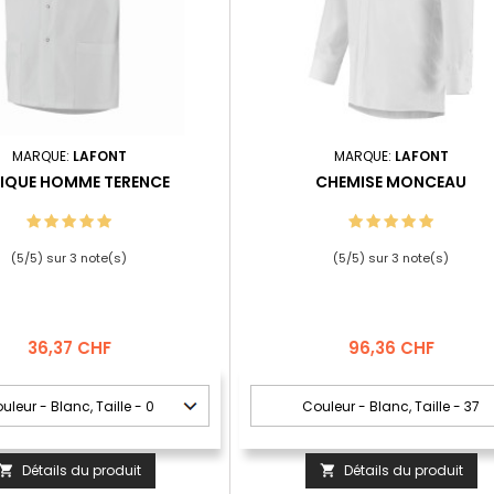
MARQUE:
LAFONT
MARQUE:
LAFONT
IQUE HOMME TERENCE
CHEMISE MONCEAU
(
5
/
5
) sur
3
note(s)
(
5
/
5
) sur
3
note(s)
Prix
Prix
36,37 CHF
96,36 CHF
Détails du produit
Détails du produit

