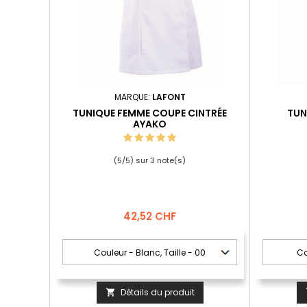
MARQUE:
LAFONT
TUNIQUE FEMME COUPE CINTRÉE
TUN
AYAKO
(
5
/
5
) sur
3
note(s)
Prix
42,52 CHF
Détails du produit
