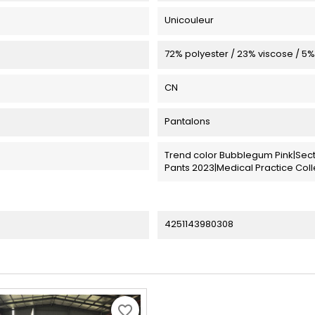
Unicouleur
72% polyester / 23% viscose / 5
CN
Pantalons
Trend color Bubblegum Pink|Sect
Pants 2023|Medical Practice Coll
4251143980308
favorite_border