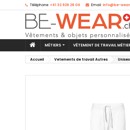
Téléphone:
+41 32 926 28 04
Email:
info@be-wear
Aj
Cr
Co
add_circle_outline
Vo
No
d'e
MÉTIERS
VÊTEMENT DE TRAVAIL MÉTI
Accueil
Vetements de travail Autres
Unisex