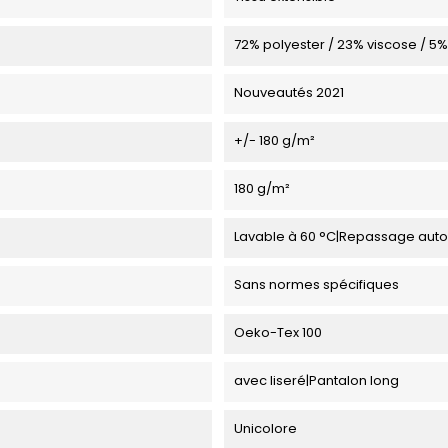
72% polyester / 23% viscose / 5
Nouveautés 2021
+/- 180 g/m²
180 g/m²
Lavable à 60 °C|Repassage autor
Sans normes spécifiques
Oeko-Tex 100
avec liseré|Pantalon long
Unicolore