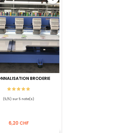
NNALISATION BRODERIE
(
5
/
5
) sur
5
note(s)
Prix
6,20 CHF