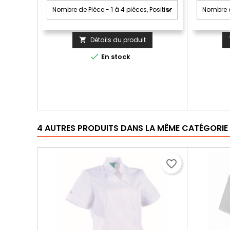
Détails du produit


En stock
4 AUTRES PRODUITS DANS LA MÊME CATÉGORIE 
favorite_border