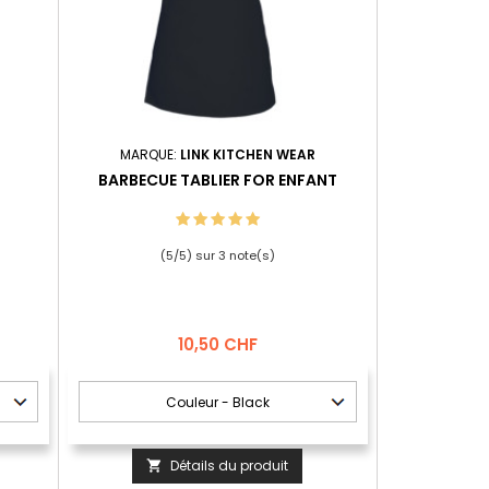
MARQUE:
LINK KITCHEN WEAR
BARBECUE TABLIER FOR ENFANT
(
5
/
5
) sur
3
note(s)
Prix
10,50 CHF
Détails du produit
