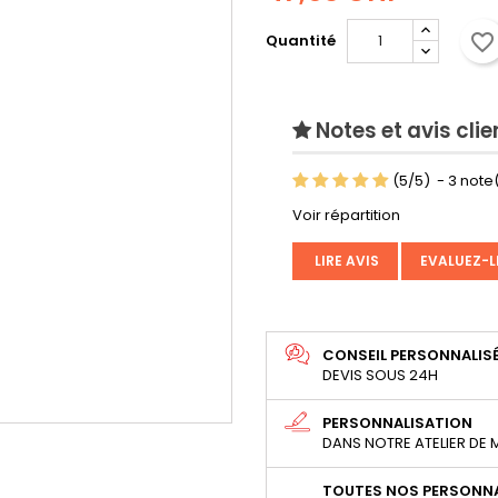
favorite_border
Quantité
Notes et avis clie
(
5
/
5
)
-
3
note(
Voir répartition
LIRE AVIS
EVALUEZ-L
CONSEIL PERSONNALIS
DEVIS SOUS 24H
PERSONNALISATION
DANS NOTRE ATELIER DE
TOUTES NOS PERSONNA