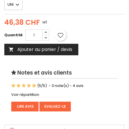
46,38 CHF
HT
favorite_border
Quantité
Ajouter au panier / devis

Notes et avis clients
(
5
/
5
)
-
3
note(s) -
4
avis
Voir répartition
LIRE AVIS
EVALUEZ-LE