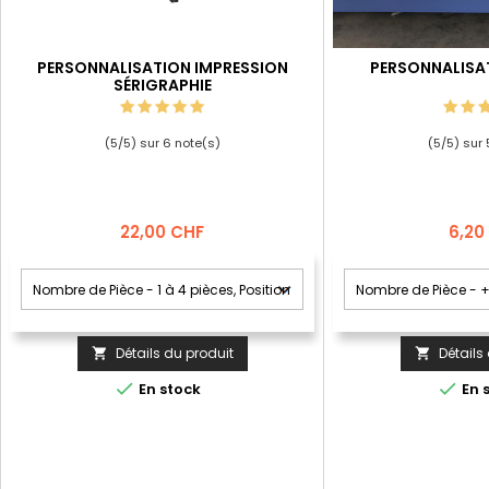
PERSONNALISATION IMPRESSION
PERSONNALISA
SÉRIGRAPHIE
(
5
/
5
) sur
6
note(s)
(
5
/
5
) sur
Prix
Prix
22,00 CHF
6,20
Détails du produit
Détails




En stock
En 