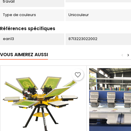
travail
Type de couleurs
Unicouleur
Références spécifiques
ean13
8713223022002
VOUS AIMEREZ AUSSI
<
>
favorite_border