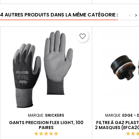
4 AUTRES PRODUITS DANS LA MÊME CATÉGORIE :
<
>
favorite_border
MARQUE:
SNICKERS
MARQUE:
EDGE - 
GANTS PRECISION FLEX LIGHT, 100
FILTRE À GAZ PLAS
PAIRES
2 MASQUES (EFCA20
À GA