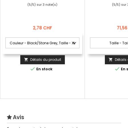
(
5
/
5
) sur
3
note(s)
(
5
/
5
) sur
Prix
Prix
2,78 CHF
71,5
Détails du produit
Détails




En stock
En 
Avis