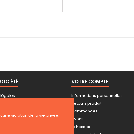
SOCIÉTÉ
VOTRE COMPTE
 légales
Informations personnelles
 d'utilisation
Retours produit
Commandes
ucune violation de la vie privée.
ez-nous
Avoirs
ite
Adresses