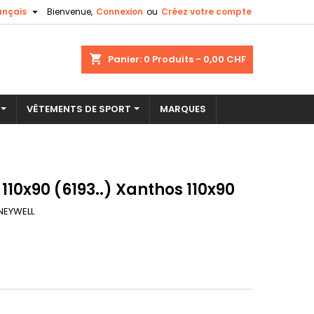

ançais
Bienvenue,
Connexion
ou
Créez votre compte
×
×
×
shopping_cart
Panier:
0
Produits - 0,00 CHF
VÊTEMENTS DE SPORT
MARQUES
n
s
10x90 (6193..) Xanthos 110x90
NEYWELL