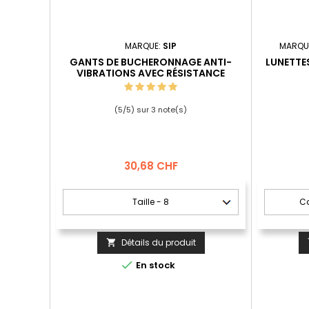
MARQUE:
SIP
MARQU
GANTS DE BUCHERONNAGE ANTI-
LUNETTES
VIBRATIONS AVEC RÉSISTANCE
MÉCANIQUE EN388 3 1 3 2 2SA3
(
5
/
5
) sur
3
note(s)
Prix
30,68 CHF
Détails du produit


En stock