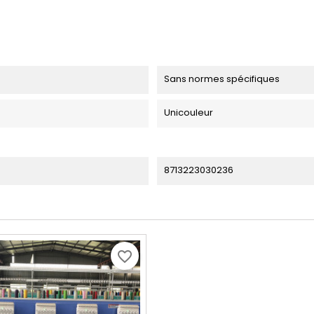
Sans normes spécifiques
Unicouleur
8713223030236
favorite_border