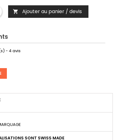
Ajouter au panier / devis

nts
s) -
4
avis
E
É
 MARQUAGE
LISATIONS SONT SWISS MADE