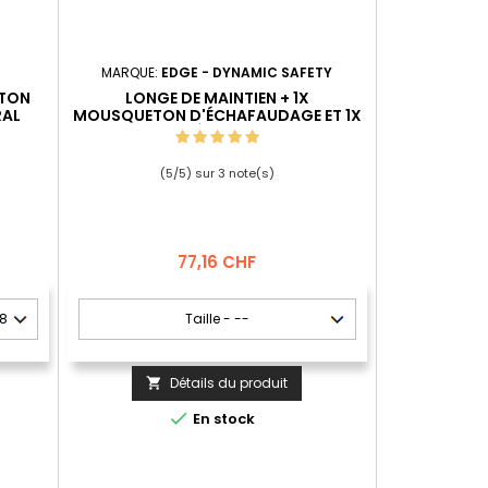
MARQUE:
EDGE - DYNAMIC SAFETY
OTON
LONGE DE MAINTIEN + 1X
RAL
MOUSQUETON D'ÉCHAFAUDAGE ET 1X
MOUSQUETON À VIS (EL1AH10) EDGE
FOX 2 1M
(
5
/
5
) sur
3
note(s)
Prix
77,16 CHF
Détails du produit


En stock