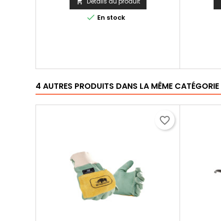
Détails du produit


En stock
4 AUTRES PRODUITS DANS LA MÊME CATÉGORIE 
favorite_border