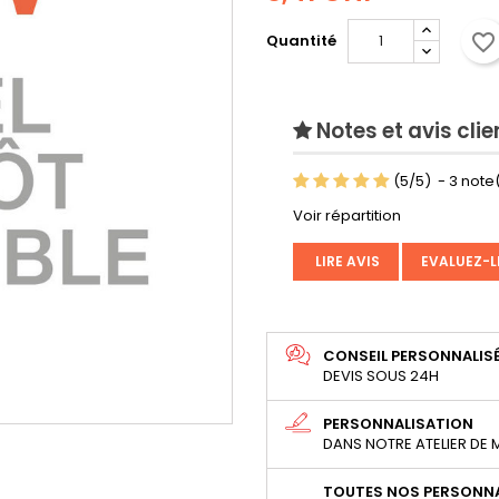
favorite_border
Quantité
Notes et avis clie
(
5
/
5
)
-
3
note(
Voir répartition
LIRE AVIS
EVALUEZ-L
CONSEIL PERSONNALIS
DEVIS SOUS 24H
PERSONNALISATION
DANS NOTRE ATELIER DE
TOUTES NOS PERSONNA