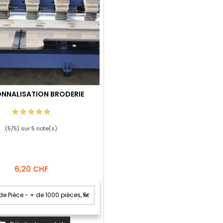
NNALISATION BRODERIE
(
5
/
5
) sur
5
note(s)
Prix
6,20 CHF