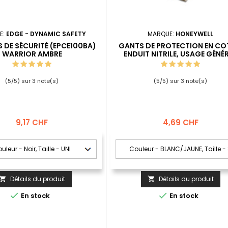
E:
EDGE - DYNAMIC SAFETY
MARQUE:
HONEYWELL
 DE SÉCURITÉ (EPCE100BA)
GANTS DE PROTECTION EN C
WARRIOR AMBRE
ENDUIT NITRILE, USAGE GÉNÉ
(T4700) SUPERLITE PLUS
(
5
/
5
) sur
3
note(s)
(
5
/
5
) sur
3
note(s)
Prix
Prix
9,17 CHF
4,69 CHF
Détails du produit
Détails du produit




En stock
En stock