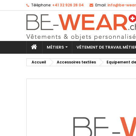
Téléphone:
+41 32 926 28 04
Email:
info@be-wear
Aj
Cr
Co
add_circle_outline
Vo
No
d'e
MÉTIERS
VÊTEMENT DE TRAVAIL MÉTI
Accueil
Accessoires textiles
Equipement de