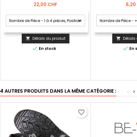
Prix
Prix
22,00 CHF
6,20
Détails du produit
Détails




En stock
En 
4 AUTRES PRODUITS DANS LA MÊME CATÉGORIE :
<
>
favorite_border