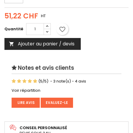
51,22 CHF
HT
favorite_border
Quantité
Ajouter au panier / devis

Notes et avis clients
(
5
/
5
)
-
3
note(s) -
4
avis
Voir répartition
LIRE AVIS
EVALUEZ-LE
CONSEIL PERSONNALISÉ