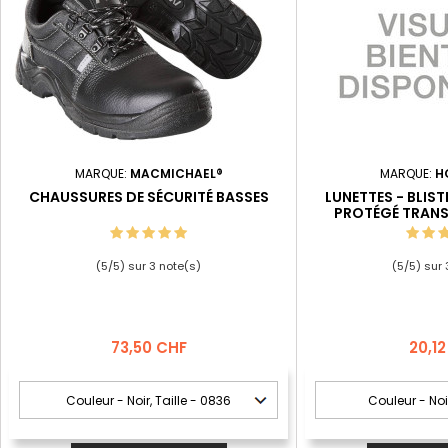
MARQUE:
MACMICHAEL®
MARQUE:
H
CHAUSSURES DE SÉCURITÉ BASSES
LUNETTES - BLIST
PROTÉGÉ TRANS
(
5
/
5
) sur
3
note(s)
(
5
/
5
) sur
Prix
Prix
73,50 CHF
20,1