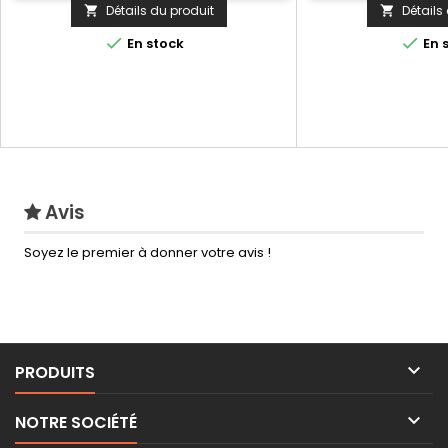
Détails du produit
Détails




En stock
En 
Avis
Soyez le premier à donner votre avis !

PRODUITS

NOTRE SOCIÉTÉ